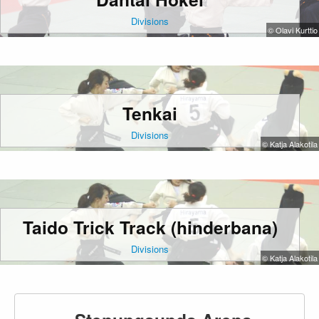
Divisions
© Olavi Kurttio
Tenkai
Divisions
© Katja Alakotila
Taido Trick Track (hinderbana)
Divisions
© Katja Alakotila