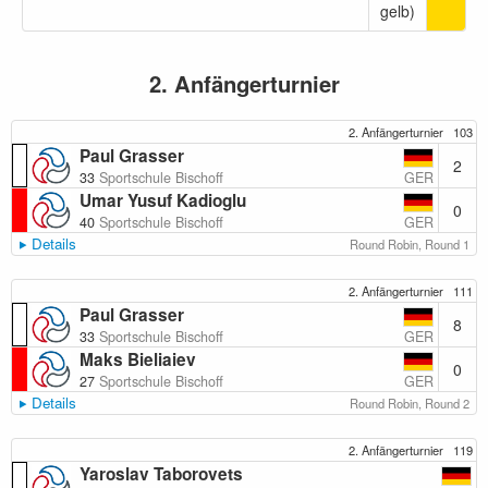
gelb)
2. Anfängerturnier
2. Anfängerturnier
103
Paul Grasser
2
GER
33
Sportschule Bischoff
Umar Yusuf Kadioglu
0
GER
40
Sportschule Bischoff
Details
Round Robin, Round 1
2. Anfängerturnier
111
Paul Grasser
8
GER
33
Sportschule Bischoff
Maks Bieliaiev
0
GER
27
Sportschule Bischoff
Details
Round Robin, Round 2
2. Anfängerturnier
119
Yaroslav Taborovets