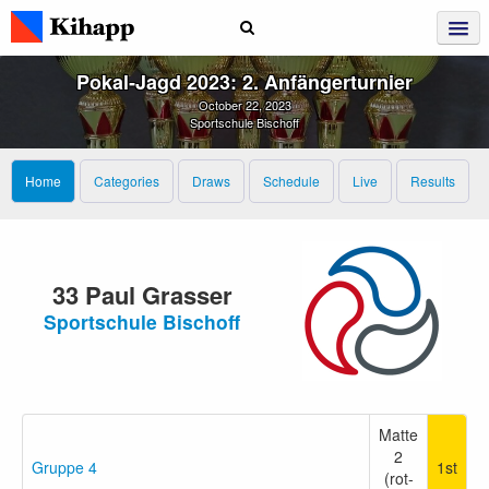
Pokal‑Jagd 2023: 2. Anfängerturnier
October 22, 2023
Sportschule Bischoff
Home
Categories
Draws
Schedule
Live
Results
33 Paul Grasser
Sportschule Bischoff
Matte
2
Gruppe 4
1st
(rot-