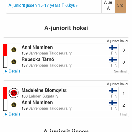
Alue
A-juniorit jissen 15-17 years F 6.kyu+
3rd
A
A-juniorit hokei
A-juniorit hokei
Anni Nieminen
3
FIN
139
Järvenpään Taidoseura ry
Rebecka Tärnö
0
FIN
137
Järvenpään Taidoseura ry
Details
Semifinal
A-juniorit hokei
Madeleine Blomqvist
1
FIN
100
Lahden Sugata ry
Anni Nieminen
2
FIN
139
Järvenpään Taidoseura ry
Details
Final
A-juniorit jissen