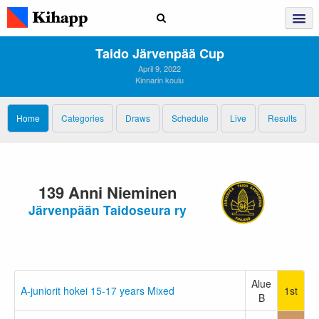
Taido Järvenpää Cup
April 9, 2022
Kinnarin koulu
Home
Categories
Draws
Schedule
Live
Results
139 Anni Nieminen
Järvenpään Taidoseura ry
Alue
A-juniorit hokei 15-17 years Mixed
1st
B