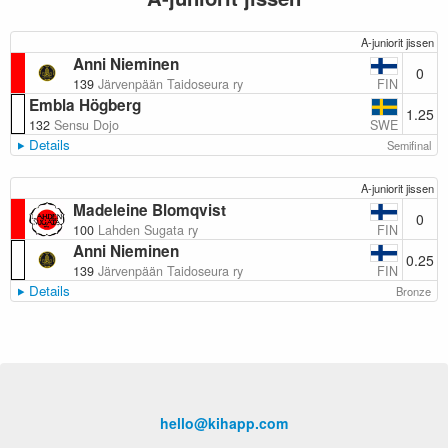
A-juniorit jissen
Anni Nieminen
0
FIN
139
Järvenpään Taidoseura ry
Embla Högberg
1.25
SWE
132
Sensu Dojo
Details
Semifinal
A-juniorit jissen
Madeleine Blomqvist
0
FIN
100
Lahden Sugata ry
Anni Nieminen
0.25
FIN
139
Järvenpään Taidoseura ry
Details
Bronze
hello@kihapp.com