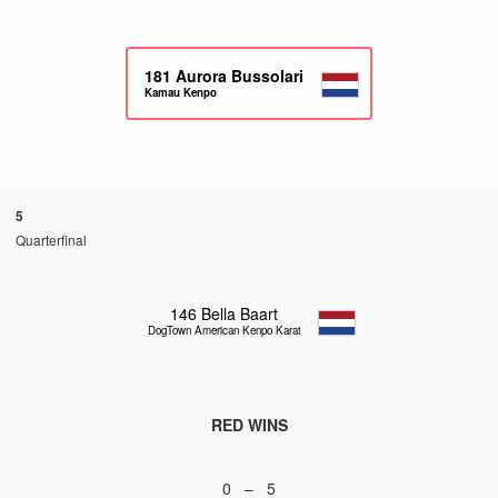
181
Aurora Bussolari
Kamau Kenpo
5
Quarterfinal
146
Bella Baart
DogTown American Kenpo Karate
RED WINS
0 – 5