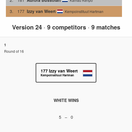
Kamau Kenpo
3.
177
Izzy van Weert
Kempoinstituut Hartman
Version 24
·
9 competitors
·
9 matches
1
Round of 16
177
Izzy van Weert
Kempoinstituut Hartman
WHITE WINS
5 – 0