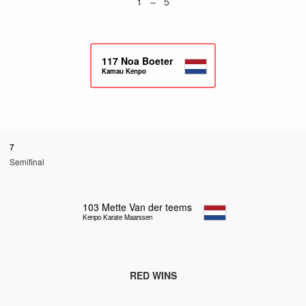
1 – 5
117
Noa Boeter
Kamau Kenpo
7
Semifinal
103
Mette Van der teems
Kenpo Karate Maarssen
RED WINS