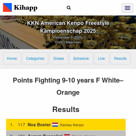
KKN American Kenpo Freestyle
Kampioenschap 2025
November 9, 2025
OVVO Maarssen
Home
Categories
Draws
Schedule
Live
Results
Points Fighting 9-10 years F White–
Orange
Results
1.
117
Noa Boeter
Kamau Kenpo
2.
181
Aurora Bussolari