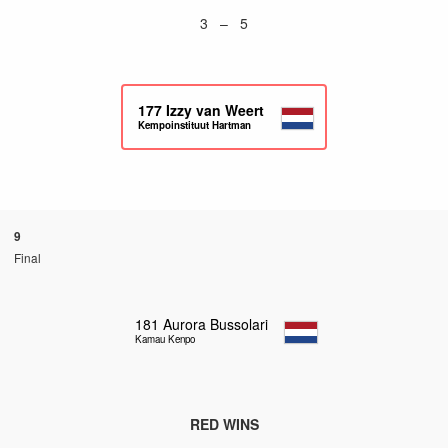
3 – 5
177
Izzy van Weert
Kempoinstituut Hartman
9
Final
181
Aurora Bussolari
Kamau Kenpo
RED WINS