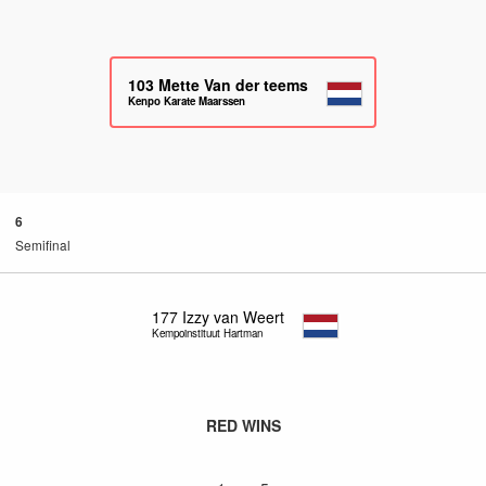
103
Mette Van der teems
Kenpo Karate Maarssen
6
Semifinal
177
Izzy van Weert
Kempoinstituut Hartman
RED WINS