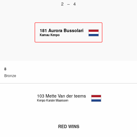
2 – 4
181
Aurora Bussolari
Kamau Kenpo
8
Bronze
103
Mette Van der teems
Kenpo Karate Maarssen
RED WINS