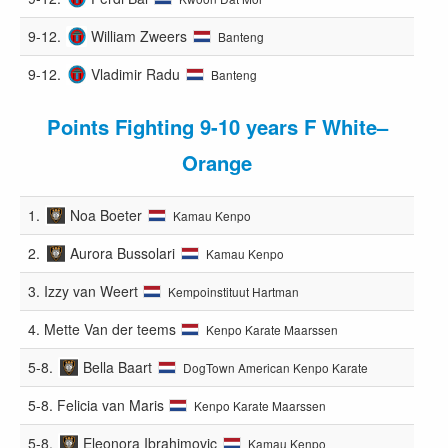
9-12.
William Zweers
Banteng
9-12.
Vladimir Radu
Banteng
Points Fighting 9-10 years F White–
Orange
1.
Noa Boeter
Kamau Kenpo
2.
Aurora Bussolari
Kamau Kenpo
3.
Izzy van Weert
Kempoinstituut Hartman
4.
Mette Van der teems
Kenpo Karate Maarssen
5-8.
Bella Baart
DogTown American Kenpo Karate
5-8.
Felicia van Maris
Kenpo Karate Maarssen
5-8.
Eleonora Ibrahimovic
Kamau Kenpo