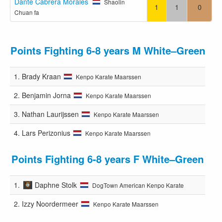
Dante Cabrera Morales
Shaolin
1
1
0
Chuan fa
Points Fighting 6-8 years M White–Green
1.
Brady Kraan
Kenpo Karate Maarssen
2.
Benjamin Jorna
Kenpo Karate Maarssen
3.
Nathan Laurijssen
Kenpo Karate Maarssen
4.
Lars Perizonius
Kenpo Karate Maarssen
Points Fighting 6-8 years F White–Green
1.
Daphne Stolk
DogTown American Kenpo Karate
2.
Izzy Noordermeer
Kenpo Karate Maarssen