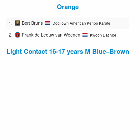
Orange
1.
Bert Bruns
DogTown American Kenpo Karate
2.
Frank de Leeuw van Weenen
Kwoon Dat Mor
Light Contact 16-17 years M Blue–Brown
-63.0kg
1.
Patrick de Brouwer
DogTown American Kenpo
Karate
2.
Jim Tragter
Kwoon Dat Mor
3.
Metin Kreunen
Kwoon Dat Mor
4.
Keano Paans
Action Kenpo Karate Culemborg
Light Contact 16-17 years M Blue–Brown