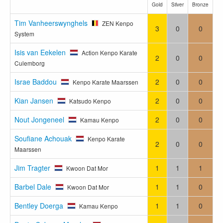
Gold
Silver
Bronze
Tim Vanheerswynghels
ZEN Kenpo
3
0
0
System
Isis van Eekelen
Action Kenpo Karate
2
0
0
Culemborg
Israe Baddou
2
0
0
Kenpo Karate Maarssen
Kian Jansen
2
0
0
Katsudo Kenpo
Nout Jongeneel
2
0
0
Kamau Kenpo
Soufiane Achouak
Kenpo Karate
2
0
0
Maarssen
Jim Tragter
1
1
1
Kwoon Dat Mor
Barbel Dale
1
1
0
Kwoon Dat Mor
Bentley Doerga
1
1
0
Kamau Kenpo