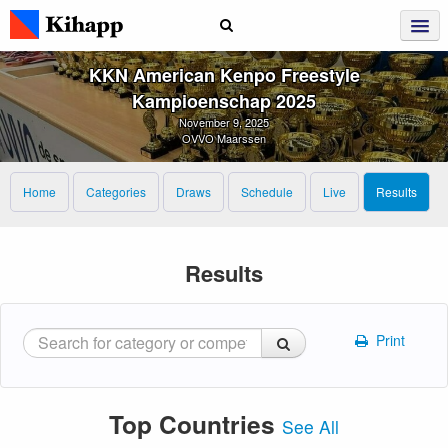
KKN American Kenpo Freestyle
Kampioenschap 2025
November 9, 2025
OVVO Maarssen
Home
Categories
Draws
Schedule
Live
Results
Results
Print
Top Countries
See All