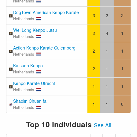
Netherlands
DogTown American Kenpo Karate
3
2
2
Netherlands
Wei Long Kenpo Jutsu
2
4
1
Netherlands
Action Kenpo Karate Culemborg
2
1
1
Netherlands
Katsudo Kenpo
2
1
1
Netherlands
Kenpo Karate Utrecht
1
1
1
Netherlands
Shaolin Chuan fa
1
1
0
Netherlands
Top 10 Individuals
See All