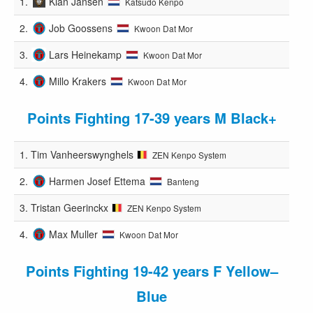
1.
Kian Jansen
Katsudo Kenpo
2.
Job Goossens
Kwoon Dat Mor
3.
Lars Heinekamp
Kwoon Dat Mor
4.
Millo Krakers
Kwoon Dat Mor
Points Fighting 17-39 years M Black+
1.
Tim Vanheerswynghels
ZEN Kenpo System
2.
Harmen Josef Ettema
Banteng
3.
Tristan Geerinckx
ZEN Kenpo System
4.
Max Muller
Kwoon Dat Mor
Points Fighting 19-42 years F Yellow–
Blue