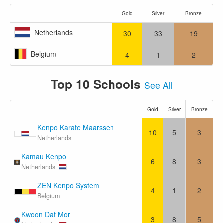
Gold
Silver
Bronze
Netherlands
30
33
19
Belgium
4
1
2
Top 10 Schools
See All
Gold
Silver
Bronze
Kenpo Karate Maarssen
10
5
3
Netherlands
Kamau Kenpo
6
8
3
Netherlands
ZEN Kenpo System
4
1
2
Belgium
Kwoon Dat Mor
3
8
5