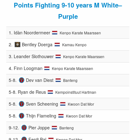
Points Fighting 9-10 years M White–
Purple
1.
Idàn Noordermeer
Kenpo Karate Maarssen
2.
Bentley Doerga
Kamau Kenpo
3.
Leander Slothouwer
Kenpo Karate Maarssen
4.
Finn Loogman
Kenpo Karate Maarssen
5-8.
Dev van Diest
Banteng
5-8.
Ryan de Reus
Kempoinstituut Hartman
5-8.
Sven Scheening
Kwoon Dat Mor
5-8.
Thijn Flameling
Kwoon Dat Mor
9-12.
Pier Joppe
Banteng
9-12.
Ferdi Bal
Kwoon Dat Mor