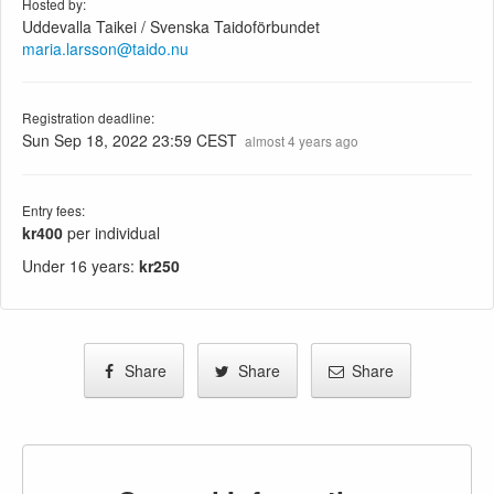
Hosted by:
Uddevalla Taikei / Svenska Taidoförbundet
maria.larsson@taido.nu
Registration deadline:
Sun Sep 18, 2022 23:59 CEST
almost 4 years ago
Entry fees:
kr400
per individual
Under 16 years
:
kr250
Share
Share
Share