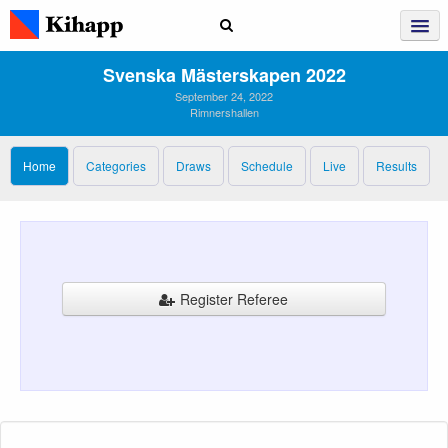
Svenska Mästerskapen 2022
September 24, 2022
Rimnershallen
Home
Categories
Draws
Schedule
Live
Results
Register Referee