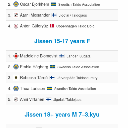
2.
Oscar Björkhem
Swedish Taido Association
3.
Aarni Moisander
Jigotai / Taidojaos
4.
Anton Güleryüz
Copenhagen Taido Dojo
Jissen 15-17 years F
1.
Madeleine Blomqvist
Lahden Sugata
2.
Embla Högberg
Swedish Taido Association
3.
Rebecka Tärnö
Järvenpään Taidoseura ry
4.
Thea Larsson
Swedish Taido Association
5.
Anni Virtanen
Jigotai / Taidojaos
Jissen 18+ years M 7–3.kyu