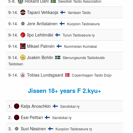
5-8.
Rickard Dahl
Swedish Taido Association
9-14.
Tapani Vehkaoja
Vantaan Taido
9-14.
Jere Anttalainen
Kuopion Taidoseura
9-14.
Ilpo Lehtimäki
Turun Taidoseura ry
9-14.
Mikael Palmén
Nummelan Kumakai
9-14.
Joakim Bohlin
Stenungsunds Taidoklubb
Taidokan
9-14.
Tobias Lundsgaard
Copenhagen Taido Dojo
Jissen 18+ years F 2.kyu+
1.
Katja Anoschkin
Sandokai ry
2.
Essi Pelttari
Sandokai ry
3.
Suvi Nissinen
Kuopion Taidoseura ry