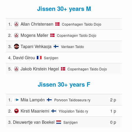
Jissen 30+ years M
1.
Allan Christensen
Copenhagen Taido Dojo
2.
Mogens Møller
Copenhagen Taido Dojo
3.
Tapani Vehkaoja
Vantaan Taido
4.
David Girou
Sanjigen
5.
Jakob Kirstein Høgel
Copenhagen Taido Dojo
Jissen 30+ years F
1.
Miia Lampén
2 p
Porvoon Taidoseura ry
2.
Kirsti Maaniemi
1 p
Yliopiston Taido ry
3.
Dieuwertje van Boekel
0 p
Sanjigen