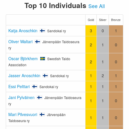
Top 10 Individuals
See All
Gold
Silver
Bronze
Katja Anoschkin
3
0
1
Sandokai ry
Oliver Waltari
Järvenpään Taidoseura
2
1
0
ry
Oscar Björkhem
Swedish Taido
2
1
0
Association
Jasser Anoschkin
1
2
1
Sandokai ry
Essi Pelttari
1
1
1
Sandokai ry
Jani Pylväinen
Järvenpään Taidoseura
1
1
0
ry
Mari Pilvesvuori
Järvenpään
1
1
0
Taidoseura ry