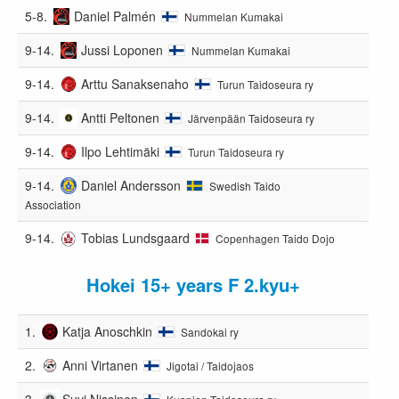
5-8.
Daniel Palmén
Nummelan Kumakai
9-14.
Jussi Loponen
Nummelan Kumakai
9-14.
Arttu Sanaksenaho
Turun Taidoseura ry
9-14.
Antti Peltonen
Järvenpään Taidoseura ry
9-14.
Ilpo Lehtimäki
Turun Taidoseura ry
9-14.
Daniel Andersson
Swedish Taido
Association
9-14.
Tobias Lundsgaard
Copenhagen Taido Dojo
Hokei 15+ years F 2.kyu+
1.
Katja Anoschkin
Sandokai ry
2.
Anni Virtanen
Jigotai / Taidojaos
3.
Suvi Nissinen