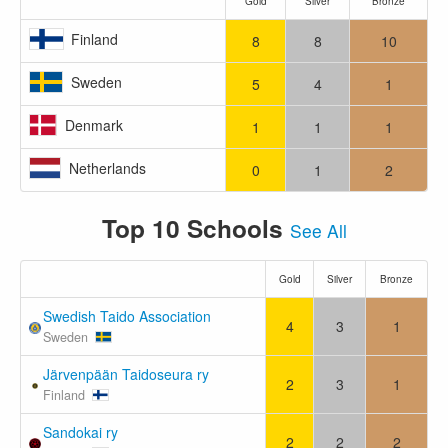
Gold
Silver
Bronze
Finland
8
8
10
Sweden
5
4
1
Denmark
1
1
1
Netherlands
0
1
2
Top 10 Schools
See All
Gold
Silver
Bronze
Swedish Taido Association
4
3
1
Sweden
Järvenpään Taidoseura ry
2
3
1
Finland
Sandokai ry
2
2
2