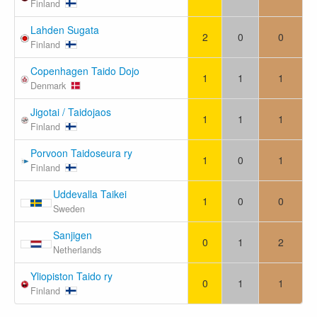
Finland
Lahden Sugata
2
0
0
Finland
Copenhagen Taido Dojo
1
1
1
Denmark
Jigotai / Taidojaos
1
1
1
Finland
Porvoon Taidoseura ry
1
0
1
Finland
Uddevalla Taikei
1
0
0
Sweden
Sanjigen
0
1
2
Netherlands
Yliopiston Taido ry
0
1
1
Finland