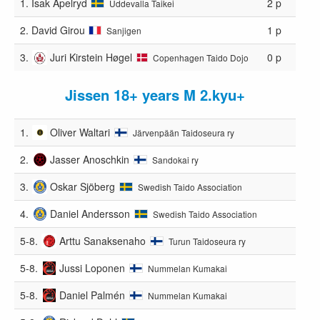
1.
Isak Apelryd
2 p
Uddevalla Taikei
2.
David Girou
1 p
Sanjigen
3.
Juri Kirstein Høgel
0 p
Copenhagen Taido Dojo
Jissen 18+ years M 2.kyu+
1.
Oliver Waltari
Järvenpään Taidoseura ry
2.
Jasser Anoschkin
Sandokai ry
3.
Oskar Sjöberg
Swedish Taido Association
4.
Daniel Andersson
Swedish Taido Association
5-8.
Arttu Sanaksenaho
Turun Taidoseura ry
5-8.
Jussi Loponen
Nummelan Kumakai
5-8.
Daniel Palmén
Nummelan Kumakai