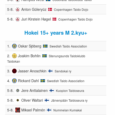
5-8.
Anton Güleryüz
Copenhagen Taido Dojo
5-8.
Juri Kirstein Høgel
Copenhagen Taido Dojo
Hokei 15+ years M 2.kyu+
1.
Oskar Sjöberg
Swedish Taido Association
2.
Joakim Bohlin
Stenungsunds Taidoklubb
Taidokan
3.
Jasser Anoschkin
Sandokai ry
4.
Rickard Dahl
Swedish Taido Association
5-8.
Jere Anttalainen
Kuopion Taidoseura
5-8.
Oliver Waltari
Järvenpään Taidoseura ry
5-8.
Mikael Palmén
Nummelan Kumakai