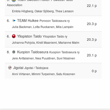
Association
22.1 p
Embla Högberg, Oskar Sjöberg, Thea Larsson
6.
TEAM Huikee
Porvoon Taidoseura ry
20.3 p
Julia Backman, Lotta Ruokanen, Miia Lampén
6.
Yliopiston Taido
Yliopiston Taido ry
20.3 p
Johanna Pohjola, Kirsti Maaniemi, Marianne Malm
8.
Kuopion Taidoseura
Kuopion Taidoseura ry
20.1 p
Jere Anttalainen, Nea Puustinen, Suvi Nissinen
Jigotai
Jigotai / Taidojaos
0 p
Anni Virtanen, Mimmi Turpeinen, Satu Kosonen