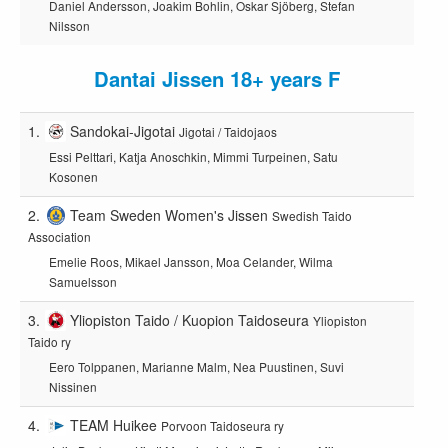
Daniel Andersson, Joakim Bohlin, Oskar Sjöberg, Stefan
Nilsson
Dantai Jissen 18+ years F
1.
Sandokai-Jigotai
Jigotai / Taidojaos
Essi Pelttari, Katja Anoschkin, Mimmi Turpeinen, Satu
Kosonen
2.
Team Sweden Women's Jissen
Swedish Taido
Association
Emelie Roos, Mikael Jansson, Moa Celander, Wilma
Samuelsson
3.
Yliopiston Taido / Kuopion Taidoseura
Yliopiston
Taido ry
Eero Tolppanen, Marianne Malm, Nea Puustinen, Suvi
Nissinen
4.
TEAM Huikee
Porvoon Taidoseura ry