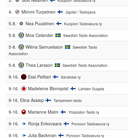
Kuopion Taidoseura ry
4.
Mimmi Turpeinen
Jigotai / Taidojaos
5-8.
Nea Puustinen
Kuopion Taidoseura ry
5-8.
Moa Celander
Swedish Taido Association
5-8.
Wilma Samuelsson
Swedish Taido
Association
5-8.
Thea Larsson
Swedish Taido Association
9-16.
Essi Pelttari
Sandokai ry
9-16.
Madeleine Blomqvist
Lahden Sugata
9-16.
Elina Assiep
Tampereen taido
9-16.
Marianne Malm
Yliopiston Taido ry
9-16.
Ronja Enkovaara
Porvoon Taidoseura ry
9-16.
Julia Backman
Porvoon Taidoseura ry