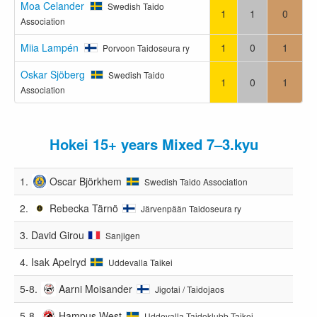
Moa Celander
Swedish Taido
1
1
0
Association
Miia Lampén
1
0
1
Porvoon Taidoseura ry
Oskar Sjöberg
Swedish Taido
1
0
1
Association
Hokei 15+ years Mixed 7–3.kyu
1.
Oscar Björkhem
Swedish Taido Association
2.
Rebecka Tärnö
Järvenpään Taidoseura ry
3.
David Girou
Sanjigen
4.
Isak Apelryd
Uddevalla Taikei
5-8.
Aarni Moisander
Jigotai / Taidojaos
5-8.
Hampus West
Uddevalla Taidoklubb Taikei