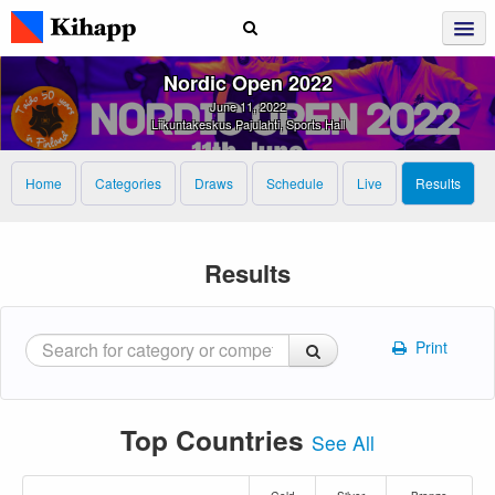
Nordic Open 2022
June 11, 2022
Liikuntakeskus Pajulahti, Sports Hall
Home
Categories
Draws
Schedule
Live
Results
Results
Print
Top Countries
See All