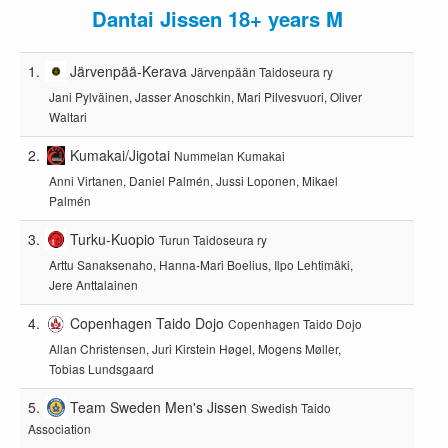
Dantai Jissen 18+ years M
1.
Järvenpää-Kerava
Järvenpään Taidoseura ry
Jani Pylväinen, Jasser Anoschkin, Mari Pilvesvuori, Oliver
Waltari
2.
Kumakai/Jigotai
Nummelan Kumakai
Anni Virtanen, Daniel Palmén, Jussi Loponen, Mikael
Palmén
3.
Turku-Kuopio
Turun Taidoseura ry
Arttu Sanaksenaho, Hanna-Mari Boelius, Ilpo Lehtimäki,
Jere Anttalainen
4.
Copenhagen Taido Dojo
Copenhagen Taido Dojo
Allan Christensen, Juri Kirstein Høgel, Mogens Møller,
Tobias Lundsgaard
5.
Team Sweden Men's Jissen
Swedish Taido
Association