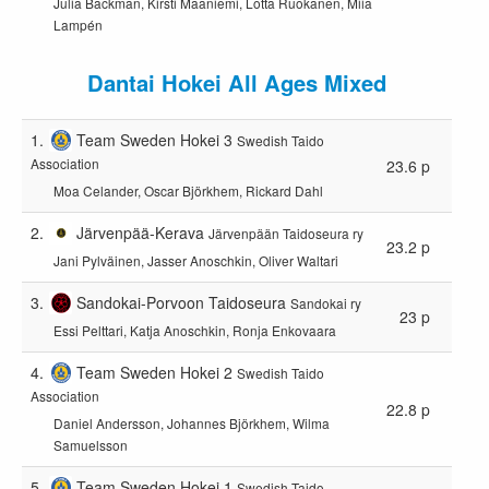
Julia Backman, Kirsti Maaniemi, Lotta Ruokanen, Miia
Lampén
Dantai Hokei All Ages Mixed
1.
Team Sweden Hokei 3
Swedish Taido
Association
23.6 p
Moa Celander, Oscar Björkhem, Rickard Dahl
2.
Järvenpää-Kerava
Järvenpään Taidoseura ry
23.2 p
Jani Pylväinen, Jasser Anoschkin, Oliver Waltari
3.
Sandokai-Porvoon Taidoseura
Sandokai ry
23 p
Essi Pelttari, Katja Anoschkin, Ronja Enkovaara
4.
Team Sweden Hokei 2
Swedish Taido
Association
22.8 p
Daniel Andersson, Johannes Björkhem, Wilma
Samuelsson
5.
Team Sweden Hokei 1
Swedish Taido