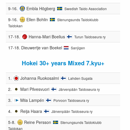
9-16.
Embla Högberg
Swedish Taido Association
9-16.
Ellen Bohlin
Stenungsunds Taidoklubb
Taidokan
17-18.
Hanna-Mari Boelius
Turun Taidoseura ry
17-18.
Dieuwertje van Boekel
Sanjigen
Hokei 30+ years Mixed 7.kyu+
1.
Johanna Ruokosalmi
Lahden Sugata
2.
Mari Pilvesvuori
Järvenpään Taidoseura ry
3.
Miia Lampén
Porvoon Taidoseura ry
4.
Reija Haara
Järvenpään Taidoseura ry
5-8.
Reine Persson
Stenungsunds Taidoklubb
Taidokan