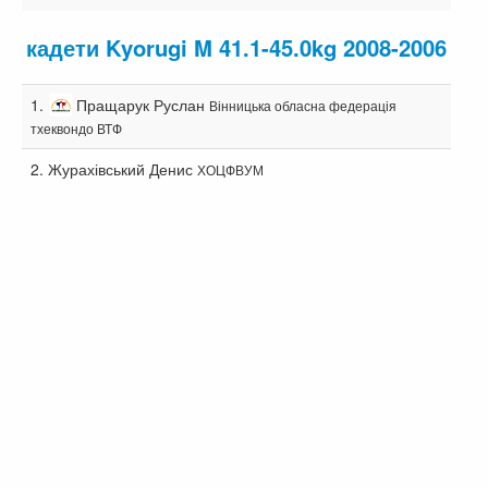
кадети Kyorugi M 41.1-45.0kg 2008-2006
1.
Пращарук Руслан
Вінницька обласна федерація
тхеквондо ВТФ
2.
Журахівський Денис
ХОЦФВУМ
3-4.
Раздайгора Ярослав
ХОЦФВУМ
3-4.
Пилявський Дмитро
Вінницька обласна
федерація тхеквондо ВТФ
кадети Kyorugi M 45.1-49.0kg 2008-2006
1.
Коновченко Нікіта
Вінницька обласна
2 p
федерація тхеквондо ВТФ
2.
Марчук Ярослав
Вінницька обласна федерація
1 p
тхеквондо ВТФ