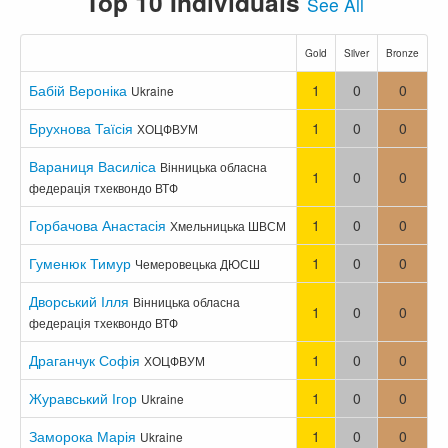
Top 10 Individuals
See All
Gold
Silver
Bronze
Бабій Вероніка
1
0
0
Ukraine
Брухнова Таїсія
1
0
0
ХОЦФВУМ
Вараниця Василіса
Вінницька обласна
1
0
0
федерація тхеквондо ВТФ
Горбачова Анастасія
1
0
0
Хмельницька ШВСМ
Гуменюк Тимур
1
0
0
Чемеровецька ДЮСШ
Дворський Ілля
Вінницька обласна
1
0
0
федерація тхеквондо ВТФ
Драганчук Софія
1
0
0
ХОЦФВУМ
Журавський Ігор
1
0
0
Ukraine
Заморока Марія
1
0
0
Ukraine