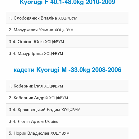
Kyorugi F 40.1-48.0kg 2010-2009
1.
Слободянюк Віталіна
ХОЦФВУМ
2.
Мазуркевич Ульяна
ХОЦФВУМ
3-4.
Огнівко Юлія
ХОЦФВУМ
3-4.
Мазур Ірина
ХОЦФВУМ
кадети Kyorugi M -33.0kg 2008-2006
1.
Коберник Ілля
ХОЦФВУМ
2.
Коберник Андрій
ХОЦФВУМ
3-4.
Краковецький Вадим
ХОЦФВУМ
3-4.
Люлін Артем
Ukraine
5.
Норик Владислав
ХОЦФВУМ