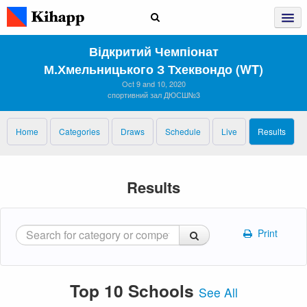
Відкритий Чемпіонат
М.Хмельницького З Тхеквондо (WT)
Oct 9 and 10, 2020
спортивний зал ДЮСШ№3
Home
Categories
Draws
Schedule
Live
Results
Results
Print
Top 10 Schools
See All