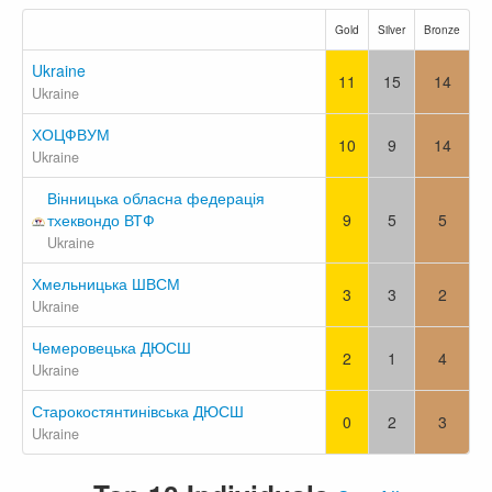
Gold
Silver
Bronze
Ukraine
11
15
14
Ukraine
ХОЦФВУМ
10
9
14
Ukraine
Вінницька обласна федерація
тхеквондо ВТФ
9
5
5
Ukraine
Хмельницька ШВСМ
3
3
2
Ukraine
Чемеровецька ДЮСШ
2
1
4
Ukraine
Старокостянтинівська ДЮСШ
0
2
3
Ukraine