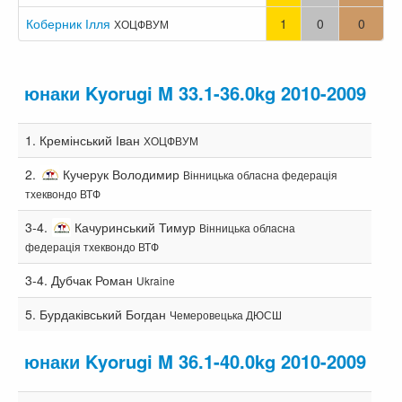
Коберник Ілля
1
0
0
ХОЦФВУМ
юнаки Kyorugi M 33.1-36.0kg 2010-2009
1.
Кремінський Іван
ХОЦФВУМ
2.
Кучерук Володимир
Вінницька обласна федерація
тхеквондо ВТФ
3-4.
Качуринський Тимур
Вінницька обласна
федерація тхеквондо ВТФ
3-4.
Дубчак Роман
Ukraine
5.
Бурдаківський Богдан
Чемеровецька ДЮСШ
юнаки Kyorugi M 36.1-40.0kg 2010-2009