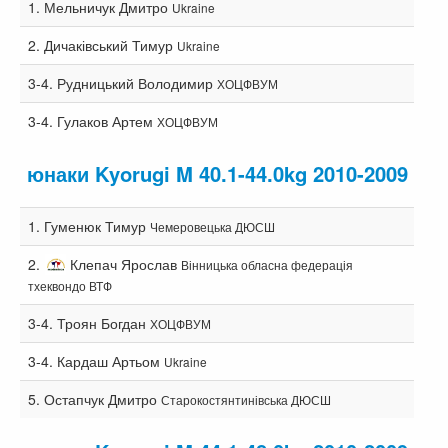
1.
Мельничук Дмитро
Ukraine
2.
Дичаківський Тимур
Ukraine
3-4.
Рудницький Володимир
ХОЦФВУМ
3-4.
Гулаков Артем
ХОЦФВУМ
юнаки Kyorugi M 40.1-44.0kg 2010-2009
1.
Гуменюк Тимур
Чемеровецька ДЮСШ
2.
Клепач Ярослав
Вінницька обласна федерація
тхеквондо ВТФ
3-4.
Троян Богдан
ХОЦФВУМ
3-4.
Кардаш Артьом
Ukraine
5.
Остапчук Дмитро
Старокостянтинівська ДЮСШ