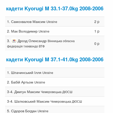
кадети Kyorugi M 33.1-37.0kg 2008-2006
1.
Самохвалов Максим
2 p
Ukraine
2.
Мак Володимир
1 p
Ukraine
3.
Дрозд Олександр
Вінницька обласна
0 p
федерація тхеквондо ВТФ
кадети Kyorugi M 37.1-41.0kg 2008-2006
1.
Шпачинський Ілля
Ukraine
2.
Бабій Артьом
Ukraine
3-4.
Джигун Максим
Чемеровецька ДЮСШ
3-4.
Шатковський Максим
Чемеровецька ДЮСШ
5.
Сідоров Богдан
Ukraine