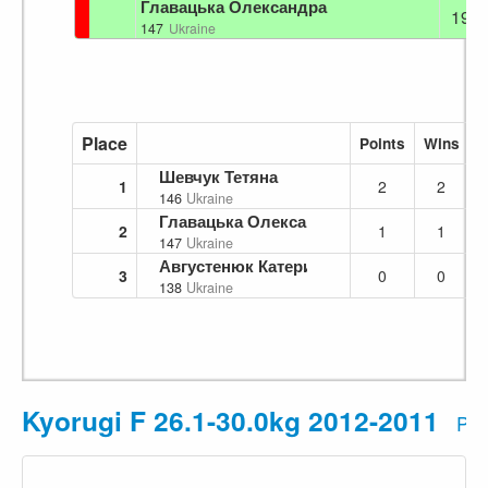
Главацька Олександра
19
147
Ukraine
Place
Points
Wins
L
Шевчук Тетяна
1
2
2
146
Ukraine
Главацька Олександра
2
1
1
147
Ukraine
Августенюк Катерина
3
0
0
138
Ukraine
Kyorugi F 26.1-30.0kg 2012-2011
Pri