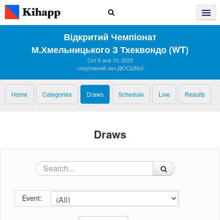
Відкритий Чемпіонат
М.Хмельницького З Тхеквондо (WT)
Oct 9 and 10, 2020
спортивний зал ДЮСШ№3
Home
Categories
Draws
Schedule
Live
Results
Draws
Event: