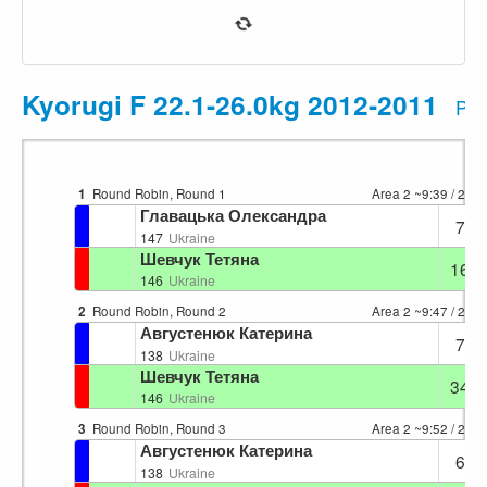
Kyorugi F 22.1-26.0kg 2012-2011
Pri
1
Round Robin, Round 1
Area 2
~9:39
/ 208
Главацька Олександра
7
147
Ukraine
Шевчук Тетяна
16
146
Ukraine
2
Round Robin, Round 2
Area 2
~9:47
/ 213
Августенюк Катерина
7
138
Ukraine
Шевчук Тетяна
34
146
Ukraine
3
Round Robin, Round 3
Area 2
~9:52
/ 217
Августенюк Катерина
6
138
Ukraine