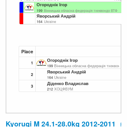
Огороднік Ігор
199
Вінницька обласна федерація тхеквондо ВТФ
Яворський Андрій
164
Ukraine
Place
Огороднік Ігор
1
199
Вінницька обласна федерація тхеквондо 
Яворський Андрій
2
164
Ukraine
Діденко Владислав
3
212
ХОЦФВУМ
Kyorugi M 24.1-28.0kg 2012-2011
Pr