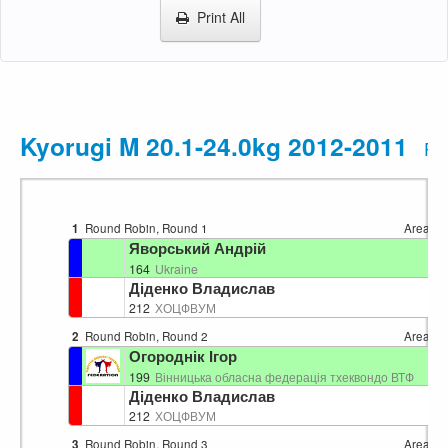
Print All
Kyorugi M 20.1-24.0kg 2012-2011
Pr
1
Round Robin, Round 1
Area 2
Яворський Андрій
164
Ukraine
Діденко Владислав
212
ХОЦФВУМ
2
Round Robin, Round 2
Area 2
Огороднік Ігор
199
Вінницька обласна федерація тхеквондо ВТФ
Діденко Владислав
212
ХОЦФВУМ
3
Round Robin, Round 3
Area 2