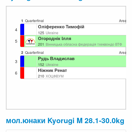
1
Quarterfinal
Area 2
Оліференко Тимофій
4
125
Ukraine
Огороднік Ілля
5
201
Вінницька обласна федерація тхеквондо ВТФ
2
Quarterfinal
Area 2
Рудь Владислав
3
152
Ukraine
Ніжник Ренат
6
210
ХОЦФВУМ
мол.юнаки Kyorugi M 28.1-30.0kg 2