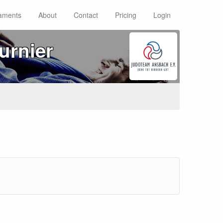
aments
About
Contact
Pricing
Login
urnier