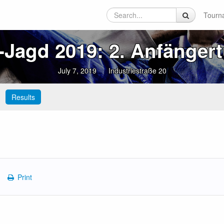
Tourn
‑Jagd 2019: 2. Anfängert
July 7, 2019
Industriestraße 20
Results
Print