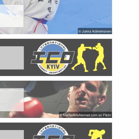
© Jukka Ikäheimonen
© MartialArtsNomad.com on Flickr