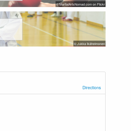
© MartialArtsNomad.com on Flickr
© Jukka Ikäheimonen
Directions