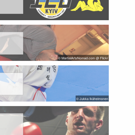
© MartialArtsNomad.com @ Flickr
© Jukka Ikäheimonen