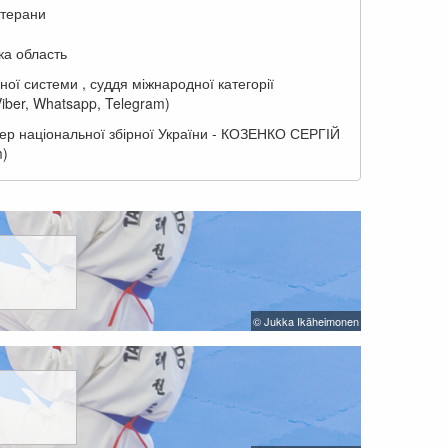
ветерани
ка область
ої системи , суддя міжнародної категорії
r, Whatsapp, Telegram)
ер національної збірної України - КОЗЕНКО СЕРГІЙ
m)
© Jukka Ikäheimonen