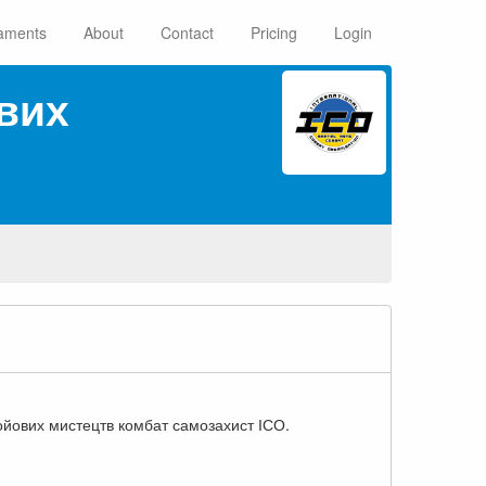
aments
About
Contact
Pricing
Login
вих
ойових мистецтв комбат самозахист ІСО.