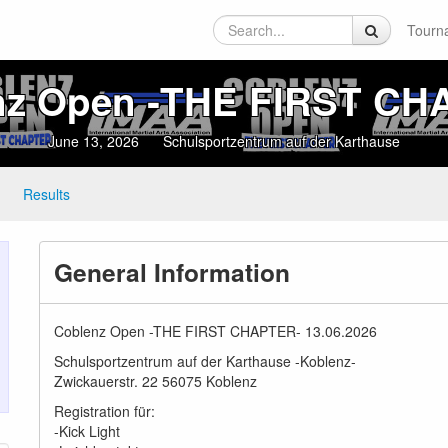
Tourn
nz Open ‑THE FIRST CH
June 13, 2026
Schulsportzentrum auf der Karthause
Results
General Information
Coblenz Open -THE FIRST CHAPTER- 13.06.2026
Schulsportzentrum auf der Karthause -Koblenz-
Zwickauerstr. 22 56075 Koblenz
Registration für:
-Kick Light