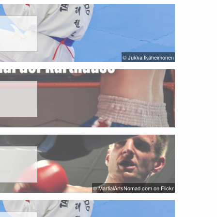
© Jukka Ikäheimonen
© MartialArtsNomad.com on Flickr