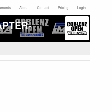
aments
About
Contact
Pricing
Login
APTER‑