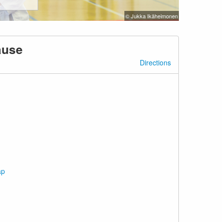
© Jukka Ikäheimonen
ause
Directions
ap