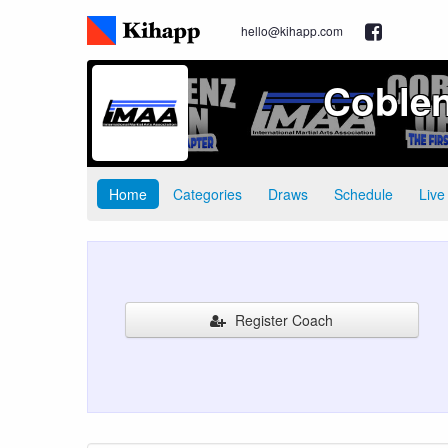
hello@kihapp.com
Coble
Home
Categories
Draws
Schedule
Live
Register Coach