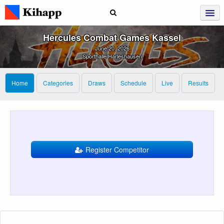
Hercules Combat Games Kassel
June 20, 2026
Sporthalle Harleshausen
Home
Categories
Draws
Schedule
Live
Results
Register Competitor