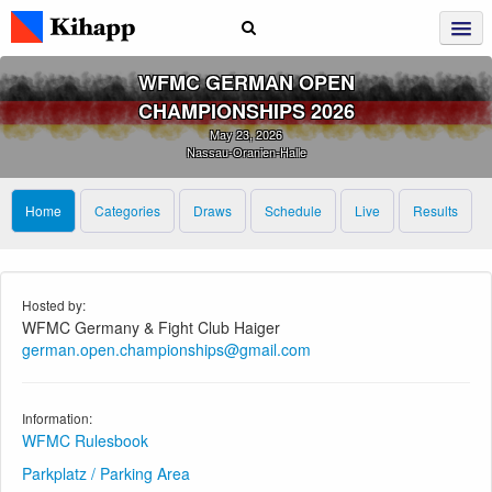
WFMC GERMAN OPEN
CHAMPIONSHIPS 2026
May 23, 2026
Nassau-Oranien-Halle
Home
Categories
Draws
Schedule
Live
Results
Hosted by:
WFMC Germany & Fight Club Haiger
german.open.championships@gmail.com
Information:
WFMC Rulesbook
Parkplatz / Parking Area