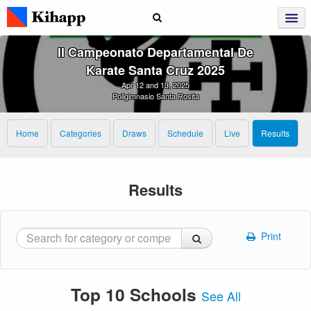
II Campeonato Departamental De
Karate Santa Cruz 2025
Apr 12 and 13, 2025
Poligimnasio Santa Rosita
Home
Categories
Draws
Schedule
Live
Results
Results
Print
Top 10 Schools
See All