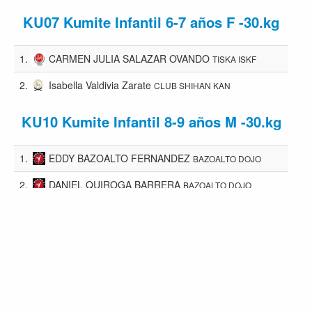
KU07 Kumite Infantil 6-7 años F -30.kg
1.
CARMEN JULIA SALAZAR OVANDO
TISKA ISKF
2.
Isabella Valdivia Zarate
CLUB SHIHAN KAN
KU10 Kumite Infantil 8-9 años M -30.kg
1.
EDDY BAZOALTO FERNANDEZ
BAZOALTO DOJO
2.
DANIEL QUIROGA BARRERA
BAZOALTO DOJO
3-4.
Randy Benjamin Montaño Quispe
Karate
Fitness Cotoca
3-4.
Rafael Duran Rojas
CLUB SHIHAN KAN
KU12 Kumite Infantil 8-9 años M +35.kg