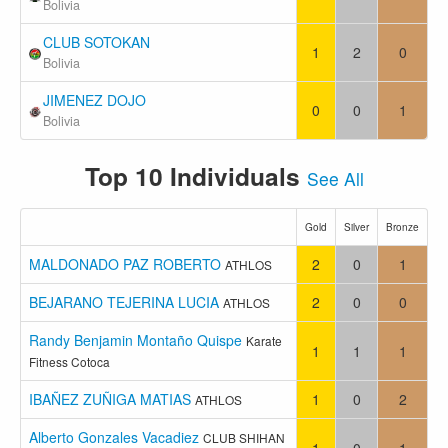
Bolivia
CLUB SOTOKAN
1
2
0
Bolivia
JIMENEZ DOJO
0
0
1
Bolivia
Top 10 Individuals
See All
Gold
Silver
Bronze
MALDONADO PAZ ROBERTO
2
0
1
ATHLOS
BEJARANO TEJERINA LUCIA
2
0
0
ATHLOS
Randy Benjamin Montaño Quispe
Karate
1
1
1
Fitness Cotoca
IBAÑEZ ZUÑIGA MATIAS
1
0
2
ATHLOS
Alberto Gonzales Vacadiez
CLUB SHIHAN
1
0
1