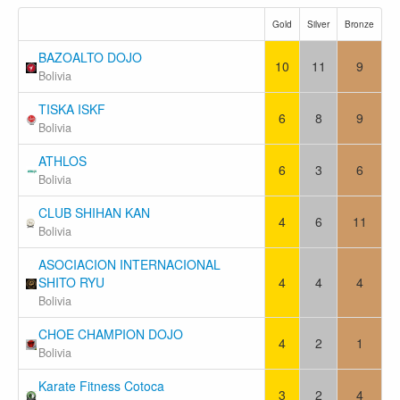
Gold
Silver
Bronze
BAZOALTO DOJO
10
11
9
Bolivia
TISKA ISKF
6
8
9
Bolivia
ATHLOS
6
3
6
Bolivia
CLUB SHIHAN KAN
4
6
11
Bolivia
ASOCIACION INTERNACIONAL
SHITO RYU
4
4
4
Bolivia
CHOE CHAMPION DOJO
4
2
1
Bolivia
Karate Fitness Cotoca
3
2
4