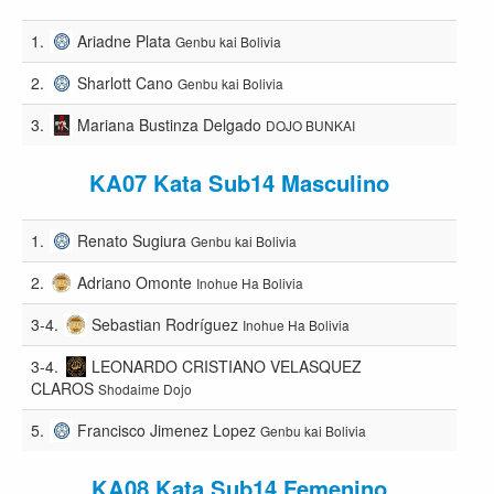
1.
Ariadne Plata
Genbu kai Bolivia
2.
Sharlott Cano
Genbu kai Bolivia
3.
Mariana Bustinza Delgado
DOJO BUNKAI
KA07 Kata Sub14 Masculino
1.
Renato Sugiura
Genbu kai Bolivia
2.
Adriano Omonte
Inohue Ha Bolivia
3-4.
Sebastian Rodríguez
Inohue Ha Bolivia
3-4.
LEONARDO CRISTIANO VELASQUEZ
CLAROS
Shodaime Dojo
5.
Francisco Jimenez Lopez
Genbu kai Bolivia
KA08 Kata Sub14 Femenino