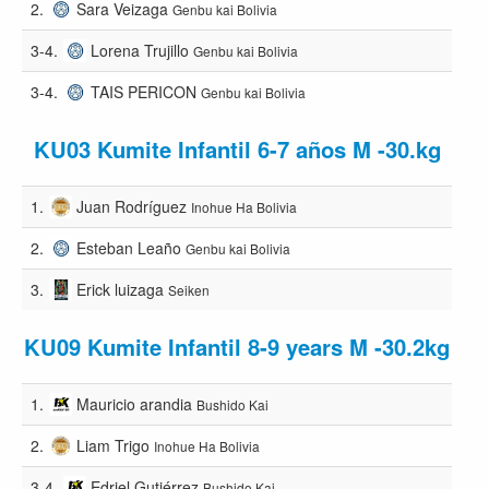
2.
Sara Veizaga
Genbu kai Bolivia
3-4.
Lorena Trujillo
Genbu kai Bolivia
3-4.
TAIS PERICON
Genbu kai Bolivia
KU03 Kumite Infantil 6-7 años M -30.kg
1.
Juan Rodríguez
Inohue Ha Bolivia
2.
Esteban Leaño
Genbu kai Bolivia
3.
Erick luizaga
Seiken
KU09 Kumite Infantil 8-9 years M -30.2kg
1.
Mauricio arandia
Bushido Kai
2.
Liam Trigo
Inohue Ha Bolivia
3-4.
Edriel Gutiérrez
Bushido Kai