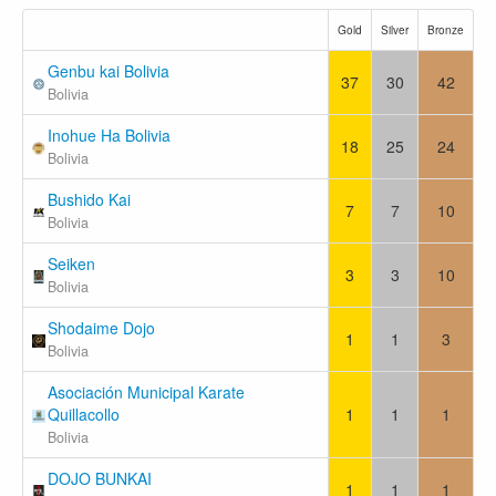
Gold
Silver
Bronze
Genbu kai Bolivia
37
30
42
Bolivia
Inohue Ha Bolivia
18
25
24
Bolivia
Bushido Kai
7
7
10
Bolivia
Seiken
3
3
10
Bolivia
Shodaime Dojo
1
1
3
Bolivia
Asociación Municipal Karate
Quillacollo
1
1
1
Bolivia
DOJO BUNKAI
1
1
1