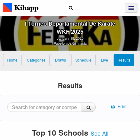
I Torneo Departamental De Karate
WKF 2025
January 18, 2025
Pabellon de Gimnasia
Home
Categories
Draws
Schedule
Live
Results
Results
Print
Top 10 Schools
See All