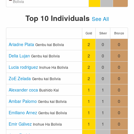
Bolivia
Top 10 Individuals
See All
Gold
Silver
Bronze
Ariadne Plata
2
0
0
Genbu kai Bolivia
Delia Lujan
2
0
0
Genbu kai Bolivia
Lucia rodriguez
2
0
0
Inohue Ha Bolivia
ZoE Zelada
2
0
0
Genbu kai Bolivia
Alexander coca
1
1
0
Bushido Kai
Ambar Palomo
1
1
0
Genbu kai Bolivia
Emiliano Arnez
1
1
0
Genbu kai Bolivia
Emir Gálvez
1
1
0
Inohue Ha Bolivia