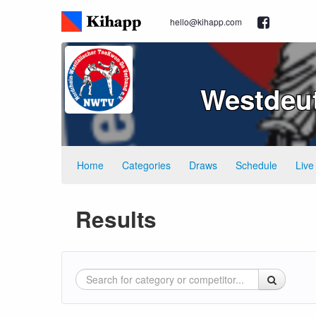
hello@kihapp.com
Westdeut
Home
Categories
Draws
Schedule
Live
Results