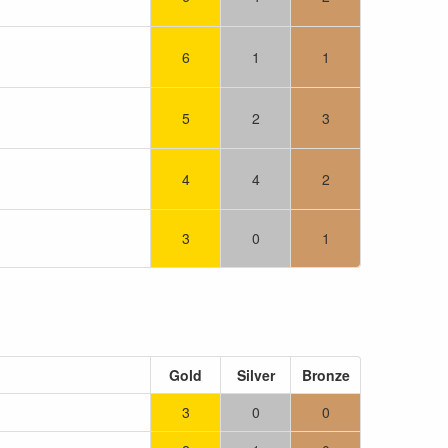
6
1
1
5
2
3
4
4
2
3
0
1
Gold
Silver
Bronze
3
0
0