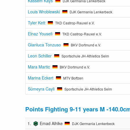
Kassem Kays
DJK Germania Lenkerbeck
Louis Wroblewski
DJK Germania Lenkerbeck
Tyler Kett
TKD Castrop-Rauxel e.V.
Elnaz Yousefi
TKD Castrop-Rauxel e.V.
Gianluca Tonzuso
BKV Dortmund e.V.
Leon Schiller
Sportschule JH-Athletics Selm
Mara Martic
BKV Dortmund e.V.
Marina Eckert
MTV Boffzen
Sümeyra Cayli
Sportschule JH-Athletics Selm
Points Fighting 9-11 years M -140.0c
1.
Emad Alhlke
DJK Germania Lenkerbeck