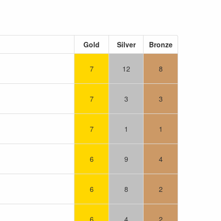
Gold
Silver
Bronze
7
12
8
7
3
3
7
1
1
6
9
4
6
8
2
6
4
2