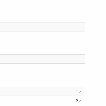
1 p
0 p