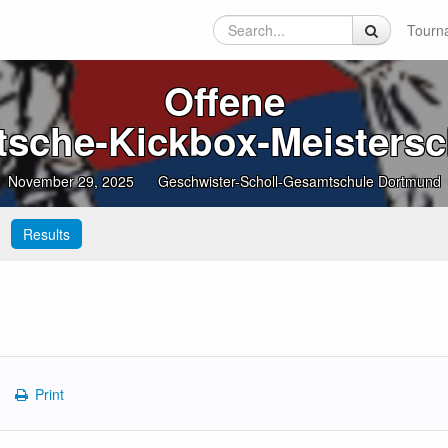
Tourn
Offene
sche‑Kickbox‑Meistersc
November 29, 2025
Geschwister-Scholl-Gesamtschule Dortmund
Results
Print