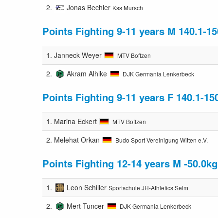
2.
Jonas Bechler
Kss Mursch
Points Fighting 9-11 years M 140.1-1
1.
Janneck Weyer
MTV Boffzen
2.
Akram Alhlke
DJK Germania Lenkerbeck
Points Fighting 9-11 years F 140.1-1
1.
Marina Eckert
MTV Boffzen
2.
Melehat Orkan
Budo Sport Vereinigung Witten e.V.
Points Fighting 12-14 years M -50.0kg
1.
Leon Schiller
Sportschule JH-Athletics Selm
2.
Mert Tuncer
DJK Germania Lenkerbeck