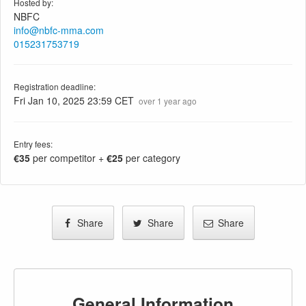
Hosted by:
NBFC
info@nbfc-mma.com
015231753719
Registration deadline:
Fri Jan 10, 2025 23:59 CET
over 1 year ago
Entry fees:
€35
per competitor +
€25
per category
Share
Share
Share
General Information