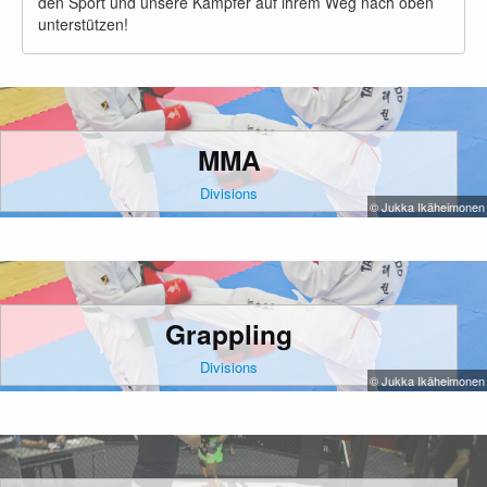
den Sport und unsere Kämpfer auf ihrem Weg nach oben
unterstützen!
MMA
Divisions
© Jukka Ikäheimonen
Grappling
Divisions
© Jukka Ikäheimonen