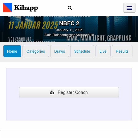
NBFC 2
January 11, 2025
Alois-Reichenberger-Volksschule
Home
Categories
Draws
Schedule
Live
Results
Register Coach