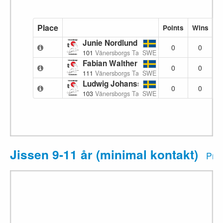
Place
Points
Wins
L
Junie Nordlund
0
0
101
Vänersborgs Taidoklubb
SWE
Fabian Walther
0
0
111
Vänersborgs Taidoklubb
SWE
Ludwig Johansson
0
0
103
Vänersborgs Taidoklubb
SWE
Jissen 9-11 år (minimal kontakt)
Prin