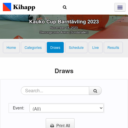
Kauko Cup Barntävling 2023
November 18, 2023
Stenungsunds Arena (Sundahallen)
Home
Categories
Draws
Schedule
Live
Results
Draws
Event:
Print All