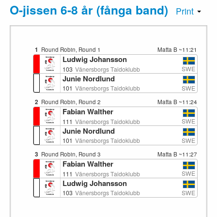
O-jissen 6-8 år (fånga band)
Print
1
Round Robin, Round 1
Matta B
~11:21
Ludwig Johansson
SWE
103
Vänersborgs Taidoklubb
Junie Nordlund
SWE
101
Vänersborgs Taidoklubb
2
Round Robin, Round 2
Matta B
~11:24
Fabian Walther
SWE
111
Vänersborgs Taidoklubb
Junie Nordlund
SWE
101
Vänersborgs Taidoklubb
3
Round Robin, Round 3
Matta B
~11:27
Fabian Walther
SWE
111
Vänersborgs Taidoklubb
Ludwig Johansson
SWE
103
Vänersborgs Taidoklubb