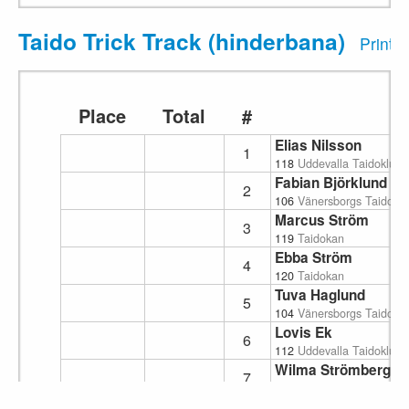
Taido Trick Track (hinderbana)
Print
Place
Total
#
Elias Nilsson
1
118
Uddevalla Taidoklubb
Fabian Björklund
2
106
Vänersborgs Taidokl
Marcus Ström
3
119
Taidokan
Ebba Ström
4
120
Taidokan
Tuva Haglund
5
104
Vänersborgs Taidokl
Lovis Ek
6
112
Uddevalla Taidoklubb
Wilma Strömberg
7
102
Uddevalla Taidoklubb
Kylie Hultman