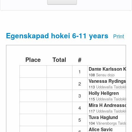
Egenskapad hokei 6-11 years
Print
Place
Total
#
Dante Karlsson Kjäl
1
108
Sensu dojo
Vanessa Rydingsvä
2
113
Uddevalla Taidoklubb
Holly Hellgren
3
115
Uddevalla Taidoklubb
Mira H Andreasson
4
117
Uddevalla Taidoklubb
Tuva Haglund
5
104
Vänersborgs Taidokl
Alice Savic
6