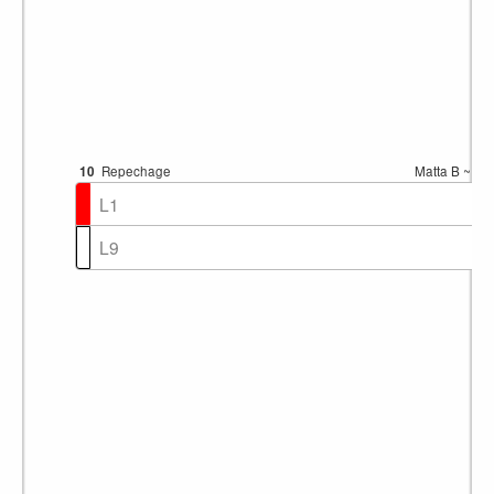
10
Repechage
Matta B
~12:
L1
L9