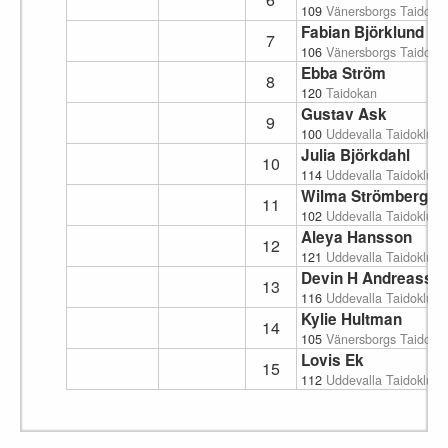
109
Vänersborgs Taidokl
Fabian Björklund
7
106
Vänersborgs Taidokl
Ebba Ström
8
120
Taidokan
Gustav Ask
9
100
Uddevalla Taidoklubb
Julia Björkdahl
10
114
Uddevalla Taidoklubb
Wilma Strömberg
11
102
Uddevalla Taidoklubb
Aleya Hansson
12
121
Uddevalla Taidoklubb
Devin H Andreasso
13
116
Uddevalla Taidoklubb
Kylie Hultman
14
105
Vänersborgs Taidokl
Lovis Ek
15
112
Uddevalla Taidoklubb