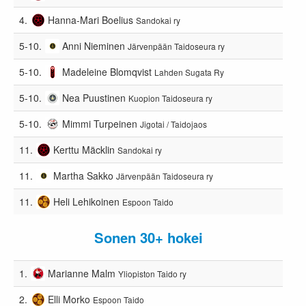
4.
Hanna-Mari Boelius
Sandokai ry
5-10.
Anni Nieminen
Järvenpään Taidoseura ry
5-10.
Madeleine Blomqvist
Lahden Sugata Ry
5-10.
Nea Puustinen
Kuopion Taidoseura ry
5-10.
Mimmi Turpeinen
Jigotai / Taidojaos
11.
Kerttu Mäcklin
Sandokai ry
11.
Martha Sakko
Järvenpään Taidoseura ry
11.
Heli Lehikoinen
Espoon Taido
Sonen 30+ hokei
1.
Marianne Malm
Yliopiston Taido ry
2.
Elli Morko
Espoon Taido