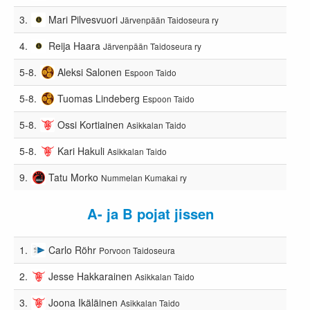
3.
Mari Pilvesvuori
Järvenpään Taidoseura ry
4.
Reija Haara
Järvenpään Taidoseura ry
5-8.
Aleksi Salonen
Espoon Taido
5-8.
Tuomas Lindeberg
Espoon Taido
5-8.
Ossi Kortiainen
Asikkalan Taido
5-8.
Kari Hakuli
Asikkalan Taido
9.
Tatu Morko
Nummelan Kumakai ry
A- ja B pojat jissen
1.
Carlo Röhr
Porvoon Taidoseura
2.
Jesse Hakkarainen
Asikkalan Taido
3.
Joona Ikäläinen
Asikkalan Taido