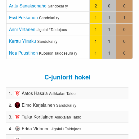
Arttu Sanaksenaho
2
0
0
Sandokai ry
Essi Pekkanen
1
1
1
Sandokai ry
Anni Virtanen
1
1
0
Jigotai / Taidojaos
Kerttu Ylirisku
1
1
0
Sandokai ry
Nea Puustinen
1
1
0
Kuopion Taidoseura ry
C-juniorit hokei
1.
Aatos Hasala
Asikkalan Taido
2.
Elmo Karjalainen
Sandokai ry
3.
Taika Kortiainen
Asikkalan Taido
4.
Frida Virtanen
Jigotai / Taidojaos