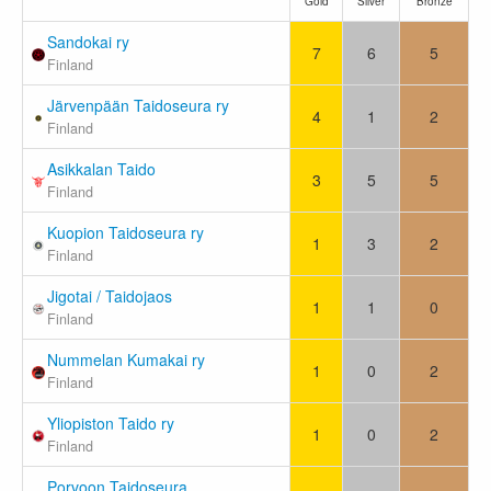
Gold
Silver
Bronze
Sandokai ry
7
6
5
Finland
Järvenpään Taidoseura ry
4
1
2
Finland
Asikkalan Taido
3
5
5
Finland
Kuopion Taidoseura ry
1
3
2
Finland
Jigotai / Taidojaos
1
1
0
Finland
Nummelan Kumakai ry
1
0
2
Finland
Yliopiston Taido ry
1
0
2
Finland
Porvoon Taidoseura