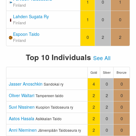
1
0
1
Finland
Lahden Sugata Ry
1
0
0
Finland
Espoon Taido
0
2
2
Finland
Top 10 Individuals
See All
Gold
Silver
Bronze
Jasser Anoschkin
4
0
0
Sandokai ry
Oliver Waltari
2
2
0
Tampereen taido
Suvi Nissinen
2
2
0
Kuopion Taidoseura ry
Aatos Hasala
2
0
0
Asikkalan Taido
Anni Nieminen
2
0
0
Järvenpään Taidoseura ry