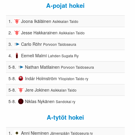
A-pojat hokei
1.
Joona Ikäläinen
Asikkalan Taido
2.
Jesse Hakkarainen
Asikkalan Taido
3.
Carlo Röhr
Porvoon Taidoseura
4.
Eemeli Malmi
Lahden Sugata Ry
5-8.
Nathan Matilainen
Porvoon Taidoseura
5-8.
Indár Holmström
Yliopiston Taido ry
5-8.
Jere Jokinen
Asikkalan Taido
5-8.
Niklas Nykänen
Sandokai ry
A-tytöt hokei
1.
Anni Nieminen
Järvenpään Taidoseura ry