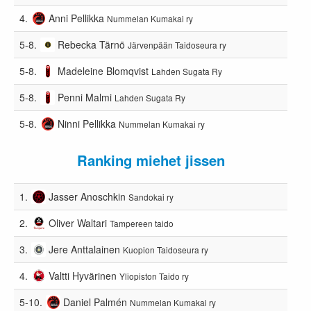
4.
Anni Pellikka
Nummelan Kumakai ry
5-8.
Rebecka Tärnö
Järvenpään Taidoseura ry
5-8.
Madeleine Blomqvist
Lahden Sugata Ry
5-8.
Penni Malmi
Lahden Sugata Ry
5-8.
Ninni Pellikka
Nummelan Kumakai ry
Ranking miehet jissen
1.
Jasser Anoschkin
Sandokai ry
2.
Oliver Waltari
Tampereen taido
3.
Jere Anttalainen
Kuopion Taidoseura ry
4.
Valtti Hyvärinen
Yliopiston Taido ry
5-10.
Daniel Palmén
Nummelan Kumakai ry