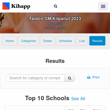
Taidon SM‑kilpailut 2023
May 6, 2023
Keravanjoen koulu
Home
Categories
Draws
Schedule
Live
Results
Results
Print
Top 10 Schools
See All