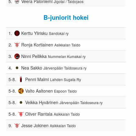
5.
Veera Paloniemi
Jigotai / Taidojaos
B-juniorit hokei
1.
Kerttu Ylirisku
Sandokai ry
2.
Ronja Kortiainen
Asikkalan Taido
3.
Ninni Pellikka
Nummelan Kumakai ry
4.
Nea Sakko
Järvenpään Taidoseura ry
5-8.
Penni Malmi
Lahden Sugata Ry
5-8.
Valto Aaltonen
Espoon Taido
5-8.
Veikka Hyvärinen
Järvenpään Taidoseura ry
5-8.
Oliver Rantala
Asikkalan Taido
9.
Jesse Jokinen
Asikkalan Taido