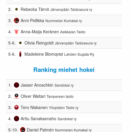
2.
Rebecka Tärnö
Järvenpään Taidoseura ry
3.
Anni Pellikka
Nummelan Kumakai ry
4.
Anna-Maija Keränen
Asikkalan Taido
5-6.
Olivia Reingoldt
Järvenpään Taidoseura ry
5-6.
Madeleine Blomqvist
Lahden Sugata Ry
Ranking miehet hokei
1.
Jasser Anoschkin
Sandokai ry
2.
Oliver Waltari
Tampereen taido
3.
Tero Niskanen
Yliopiston Taido ry
4.
Arttu Sanaksenaho
Sandokai ry
5-10.
Daniel Palmén
Nummelan Kumakai ry