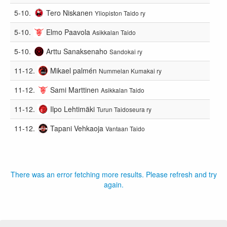
5-10.
Tero Niskanen
Yliopiston Taido ry
5-10.
Elmo Paavola
Asikkalan Taido
5-10.
Arttu Sanaksenaho
Sandokai ry
11-12.
Mikael palmén
Nummelan Kumakai ry
11-12.
Sami Marttinen
Asikkalan Taido
11-12.
Ilpo Lehtimäki
Turun Taidoseura ry
11-12.
Tapani Vehkaoja
Vantaan Taido
There was an error fetching more results. Please refresh and try
again.