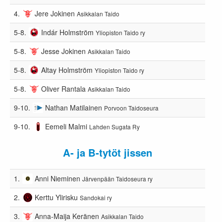
4.
Jere Jokinen
Asikkalan Taido
5-8.
Indár Holmström
Yliopiston Taido ry
5-8.
Jesse Jokinen
Asikkalan Taido
5-8.
Altay Holmström
Yliopiston Taido ry
5-8.
Oliver Rantala
Asikkalan Taido
9-10.
Nathan Matilainen
Porvoon Taidoseura
9-10.
Eemeli Malmi
Lahden Sugata Ry
A- ja B-tytöt jissen
1.
Anni Nieminen
Järvenpään Taidoseura ry
2.
Kerttu Ylirisku
Sandokai ry
3.
Anna-Maija Keränen
Asikkalan Taido