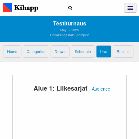
Testiturnaus
May 6, 2025
Linnakangastalo, Kempele
Home
Categories
Draws
Schedule
Live
Results
Alue 1: Liikesarjat
·
Audience