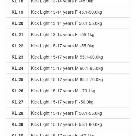
KL.18
Kick Light 13-14 years F -45.0kg
KL.19
Kick Light 13-14 years F 45.1-50.0kg
KL.20
Kick Light 13-14 years F 50.1-55.0kg
KL.21
Kick Light 13-14 years F +55.1kg
KL.22
Kick Light 15-17 years M -55.0kg
KL.23
Kick Light 15-17 years M 55.1-60.0kg
KL.24
Kick Light 15-17 years M 60.1-65.0kg
KL.25
Kick Light 15-17 years M 65.1-70.0kg
KL.26
Kick Light 15-17 years M +70.1kg
KL.27
Kick Light 15-17 years F -50.0kg
KL.28
Kick Light 15-17 years F 50.1-55.0kg
KL.29
Kick Light 15-17 years F 55.1-60.0kg
KL.30
Kick Light 15-17 years F +60.1kg