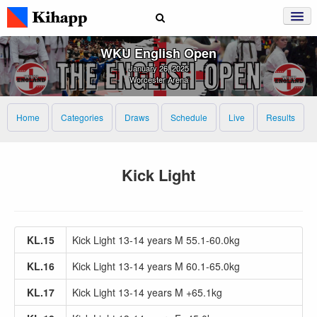
WKU English Open
January 26, 2025
Worcester Arena
Home
Categories
Draws
Schedule
Live
Results
Kick Light
KL.15
Kick Light 13-14 years M 55.1-60.0kg
KL.16
Kick Light 13-14 years M 60.1-65.0kg
KL.17
Kick Light 13-14 years M +65.1kg