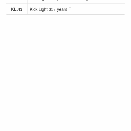
KL.43
Kick Light 35+ years F