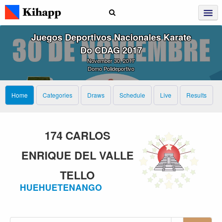
Juegos Deportivos Nacionales Karate
Do CDAG 2017
November 30, 2017
Domo Polideportivo
Home
Categories
Draws
Schedule
Live
Results
174 CARLOS
ENRIQUE DEL VALLE
TELLO
HUEHUETENANGO