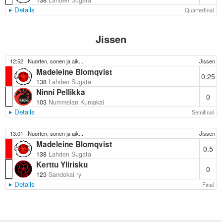
138
Lahden Sugata
Details
Quarterfinal
Jissen
12:52
Nuorten, sonen ja aik...
Jissen
Madeleine Blomqvist
0.25
138
Lahden Sugata
Ninni Pellikka
0
103
Nummelan Kumakai
Details
Semifinal
13:01
Nuorten, sonen ja aik...
Jissen
Madeleine Blomqvist
0.5
138
Lahden Sugata
Kerttu Ylirisku
0
123
Sandokai ry
Details
Final