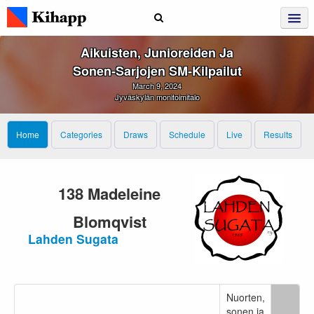
Aikuisten, Junioreiden Ja
Sonen‑sarjojen SM‑kilpailut
March 9, 2024
Jyväskylän monitoimitalo
Home
Categories
Draws
Schedule
Live
Results
138 Madeleine
Blomqvist
Lahden Sugata
Nuorten,
sonen ja