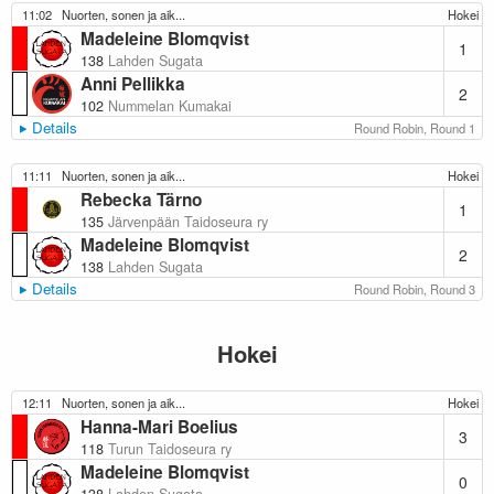
11:02
Nuorten, sonen ja aik...
Hokei
Madeleine Blomqvist
1
138
Lahden Sugata
Anni Pellikka
2
102
Nummelan Kumakai
Details
Round Robin, Round 1
11:11
Nuorten, sonen ja aik...
Hokei
Rebecka Tärno
1
135
Järvenpään Taidoseura ry
Madeleine Blomqvist
2
138
Lahden Sugata
Details
Round Robin, Round 3
Hokei
12:11
Nuorten, sonen ja aik...
Hokei
Hanna-Mari Boelius
3
118
Turun Taidoseura ry
Madeleine Blomqvist
0