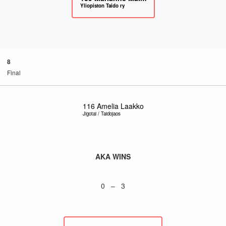
Yliopiston Taido ry
8
Final
116
Amelia Laakko
Jigotai / Taidojaos
AKA WINS
0 – 3