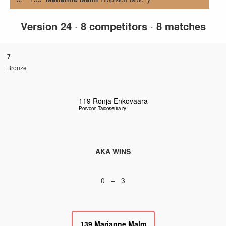
Version 24
·
8 competitors
·
8 matches
7
Bronze
119
Ronja Enkovaara
Porvoon Taidoseura ry
AKA WINS
0 – 3
139
Marianne Malm