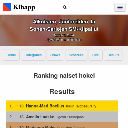
Aikuisten, Junioreiden Ja
Sonen‑sarjojen SM‑kilpailut
March 9, 2024
Jyväskylän monitoimitalo
Home
Categories
Draws
Schedule
Live
Results
Ranking naiset hokei
Results
1.
118
Hanna-Mari Boelius
Turun Taidoseura ry
2.
116
Amelia Laakko
Jigotai / Taidojaos
3.
139
Marianne Malm
Yliopiston Taido ry