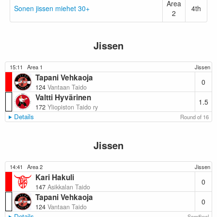
Area
Sonen jissen miehet 30+
4th
2
Jissen
15:11
Area 1
Jissen
Tapani Vehkaoja
0
124
Vantaan Taido
Valtti Hyvärinen
1.5
172
Yliopiston Taido ry
Details
Round of 16
Jissen
14:41
Area 2
Jissen
Kari Hakuli
0
147
Asikkalan Taido
Tapani Vehkaoja
0
124
Vantaan Taido
Details
Semifinal