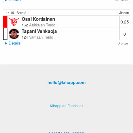
14:45
Area 2
Jissen
Ossi Kortiainen
0.25
162
Asikkalan Taido
Tapani Vehkaoja
0
124
Vantaan Taido
Details
Bronze
hello@kihapp.com
Kihapp on Facebook
Report Illegal Content