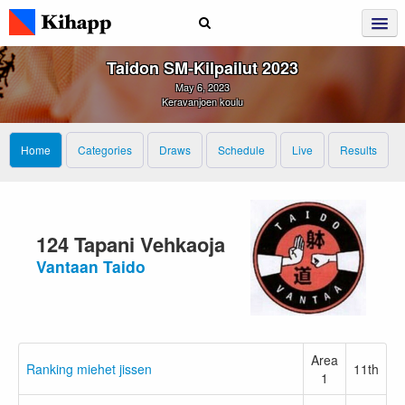
Taidon SM‑kilpailut 2023
May 6, 2023
Keravanjoen koulu
Home
Categories
Draws
Schedule
Live
Results
124 Tapani Vehkaoja
Vantaan Taido
Area
Ranking miehet jissen
11th
1