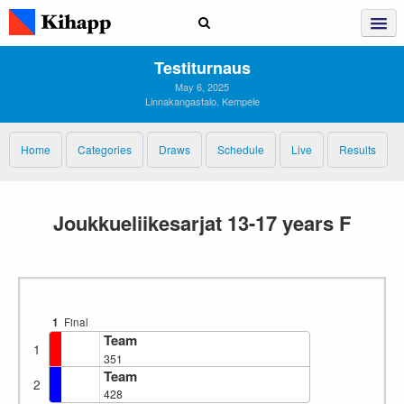
Testiturnaus
May 6, 2025
Linnakangastalo, Kempele
Home
Categories
Draws
Schedule
Live
Results
Joukkueliikesarjat 13-17 years F
1
Final
Team
1
351
Team
2
428