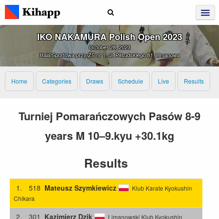
IKO NAKAMURA Polish Open 2023
October 28, 2023
Hala Sportowa przy ZS nr 1, ul. Piłsudskiego 81, Limanowa
Home
Categories
Draws
Schedule
Live
Results
Turniej Pomarańczowych Pasów 8-9
years M 10–9.kyu +30.1kg
Results
1.
518
Mateusz Szymkiewicz
Klub Karate Kyokushin
Chikara
2.
301
Kazimierz Dzik
Limanowski Klub Kyokushin