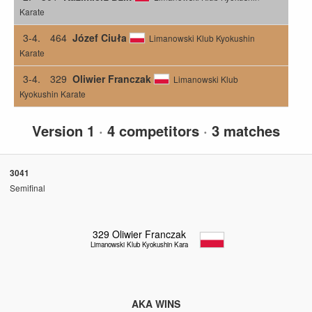
Karate
3-4.
464
Józef Ciuła
Limanowski Klub Kyokushin
Karate
3-4.
329
Oliwier Franczak
Limanowski Klub
Kyokushin Karate
Version 1
·
4 competitors
·
3 matches
3041
Semifinal
329
Oliwier Franczak
Limanowski Klub Kyokushin Karate
AKA WINS