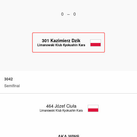
0 – 0
301
Kazimierz Dzik
Limanowski Klub Kyokushin Karate
3042
Semifinal
464
Józef Ciuła
Limanowski Klub Kyokushin Karate
AKA WINS