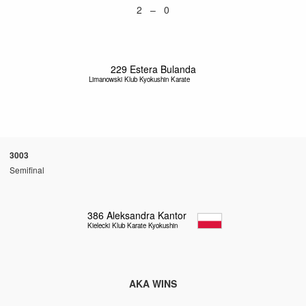
2 – 0
229
Estera Bulanda
Limanowski Klub Kyokushin Karate
3003
Semifinal
386
Aleksandra Kantor
Kielecki Klub Karate Kyokushin
AKA WINS