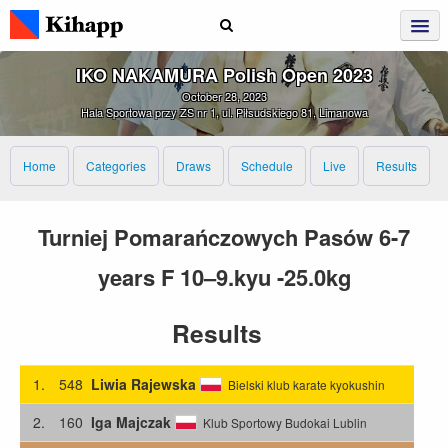
IKO NAKAMURA Polish Open 2023
October 28, 2023
Hala Sportowa przy ZS nr 1, ul. Piłsudskiego 81, Limanowa
Home
Categories
Draws
Schedule
Live
Results
Turniej Pomarańczowych Pasów 6-7
years F 10–9.kyu -25.0kg
Results
1.
548
Liwia Rajewska
Bielski klub karate kyokushin
2.
160
Iga Majczak
Klub Sportowy Budokai Lublin