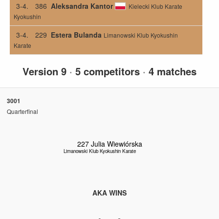
3-4.
386
Aleksandra Kantor
Kielecki Klub Karate
Kyokushin
3-4.
229
Estera Bulanda
Limanowski Klub Kyokushin
Karate
Version 9
·
5 competitors
·
4 matches
3001
Quarterfinal
227
Julia Wiewiórska
Limanowski Klub Kyokushin Karate
AKA WINS