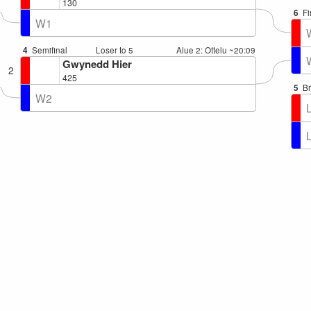
130
6
Fi
W1
4
Semifinal
Loser to 5
Alue 2: Ottelu
~20:09
Gwynedd Hier
2
425
5
B
W2