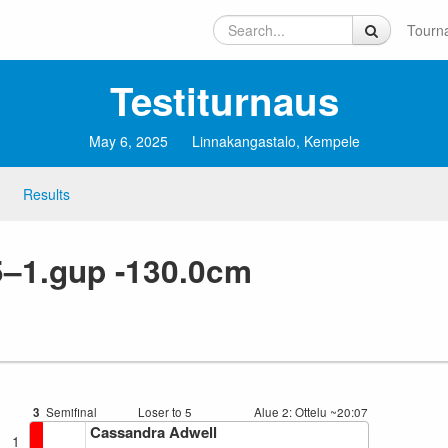
Tourn
Testiturnaus
May 6, 2025
Linnakangastalo, Kempele
Results
 5–1.gup -130.0cm
3
Semifinal
Loser to 5
Alue 2: Ottelu
~20:07
Cassandra Adwell
1