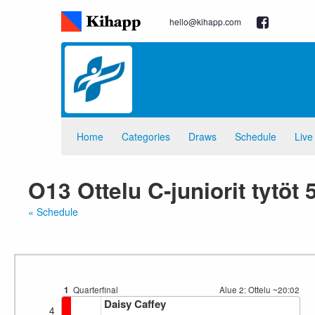
hello@kihapp.com
Home
Categories
Draws
Schedule
Live
O13 Ottelu C-juniorit tytöt
« Schedule
1
Quarterfinal
Alue 2: Ottelu
~20:02
Daisy Caffey
4