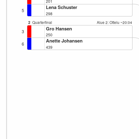
201
Lena Schuster
5
298
2
Quarterfinal
Alue 2: Ottelu
~20:04
Gro Hansen
3
250
Anette Johansen
6
439