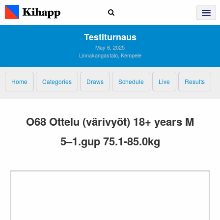
Testiturnaus
May 6, 2025
Linnakangastalo, Kempele
Home
Categories
Draws
Schedule
Live
Results
O68 Ottelu (värivyöt) 18+ years M
5–1.gup 75.1-85.0kg