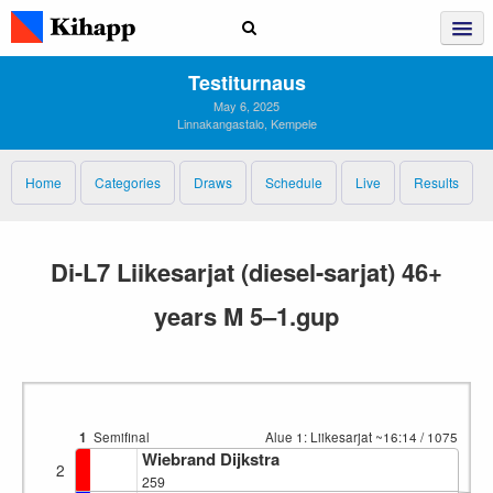
Testiturnaus
May 6, 2025
Linnakangastalo, Kempele
Home
Categories
Draws
Schedule
Live
Results
Di-L7 Liikesarjat (diesel-sarjat) 46+
years M 5–1.gup
1
Semifinal
Alue 1: Liikesarjat
~16:14
/ 1075
Wiebrand Dijkstra
2
259