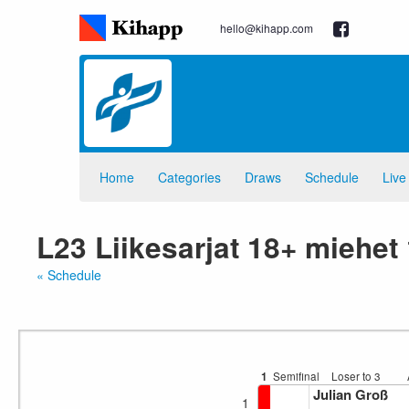
hello@kihapp.com
Home
Categories
Draws
Schedule
Live
L23 Liikesarjat 18+ miehet
« Schedule
1
Semifinal
Loser to 3
Julian Groß
1