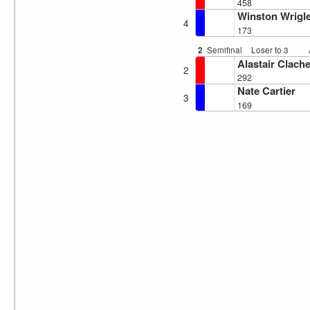
458
Winston Wrigl
4
173
2
Semifinal
Loser to 3
Alastair Clach
2
292
Nate Cartier
3
169