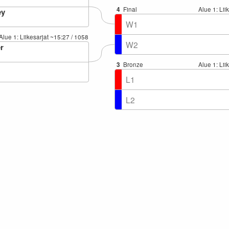
4
Final
Alue 1: Lii
ey
W1
Alue 1: Liikesarjat
~15:27
/ 1058
W2
er
3
Bronze
Alue 1: Lii
L1
L2