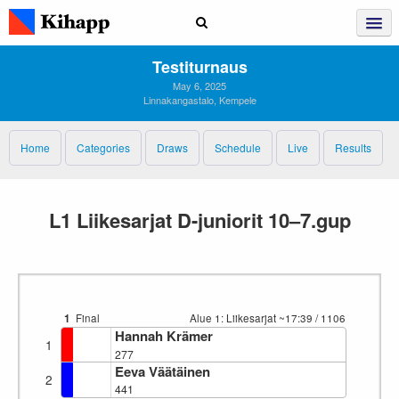
Testiturnaus
May 6, 2025
Linnakangastalo, Kempele
Home
Categories
Draws
Schedule
Live
Results
L1 Liikesarjat D-juniorit 10–7.gup
1
Final
Alue 1: Liikesarjat
~17:39
/ 1106
Hannah Krämer
1
277
Eeva Väätäinen
2
441