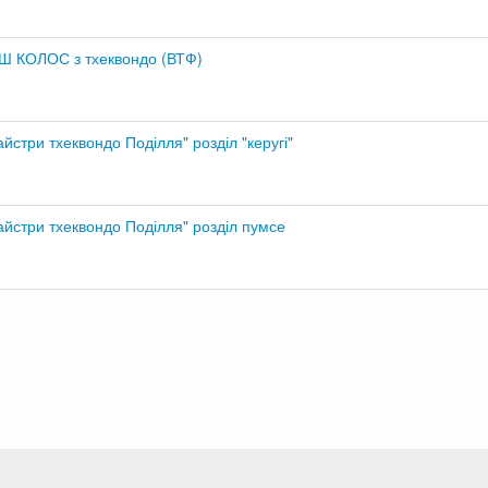
СШ КОЛОС з тхеквондо (ВТФ)
йстри тхеквондо Поділля" розділ "керугі"
айстри тхеквондо Поділля" розділ пумсе