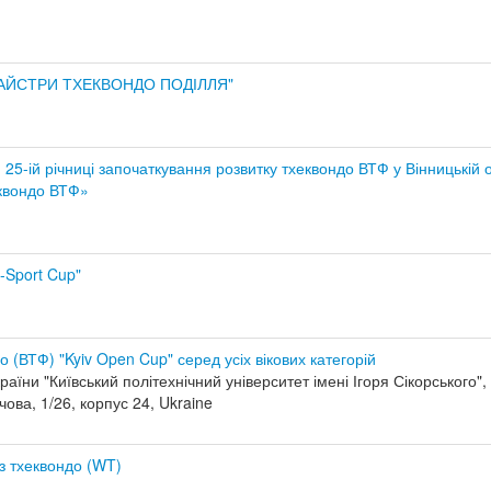
р "МАЙСТРИ ТХЕКВОНДО ПОДІЛЛЯ"
 25-ій річниці започаткування розвитку тхеквондо ВТФ у Вінницькій о
еквондо ВТФ»
t-Sport Cup"
о (ВТФ) "Kyiv Open Cup" серед усіх вікових категорій
аїни "Київський політехнічний університет імені Ігоря Сікорського"
ова, 1/26, корпус 24, Ukraine
з тхеквондо (WT)