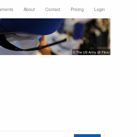
aments
About
Contact
Pricing
Login
© The US Army @ Flickr