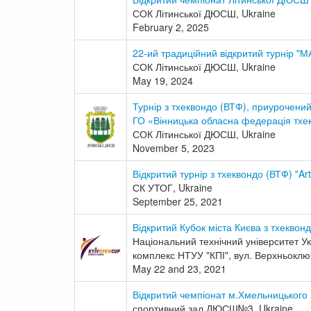
СОК Літинської ДЮСШ, Ukraine
February 2, 2025
22-ий традиційний відкритий турні
СОК Літинської ДЮСШ, Ukraine
May 19, 2024
Турнір з тхеквондо (ВТФ), приурочений
ГО «Вінницька обласна федерація тх
СОК Літинської ДЮСШ, Ukraine
November 5, 2023
Відкритий турнір з тхеквондо (ВТФ) "Ar
СК УТОГ, Ukraine
September 25, 2021
Відкритий Кубок міста Києва з тхеквонд
Національний технічний університет Укр
комплекс НТУУ "КПІ", вул. Верхньоключ
May 22 and 23, 2021
Відкритий чемпіонат м.Хмельницького 
спортивний зал ДЮСШ№3, Ukraine