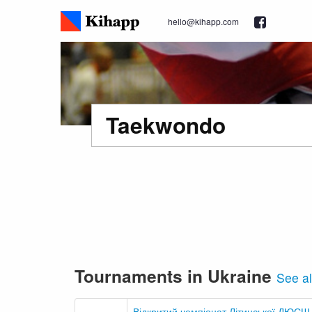
hello@kihapp.com
Taekwondo
Tournaments in Ukraine
See al
Відкритий чемпіонат Літинської ДЮСШ