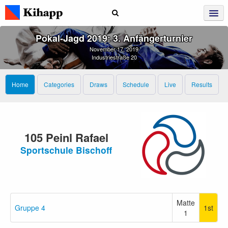
Pokal‑Jagd 2019: 3. Anfängerturnier
November 17, 2019
Industriestraße 20
Home
Categories
Draws
Schedule
Live
Results
105 Peinl Rafael
Sportschule Bischoff
Matte
Gruppe 4
1st
1