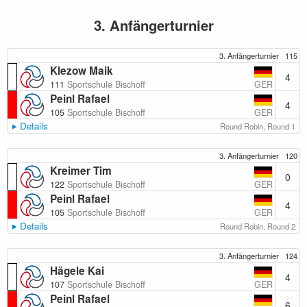
3. Anfängerturnier
3. Anfängerturnier
115
Klezow Maik
4
GER
111
Sportschule Bischoff
Peinl Rafael
4
GER
105
Sportschule Bischoff
Details
Round Robin, Round 1
3. Anfängerturnier
120
Kreimer Tim
0
GER
122
Sportschule Bischoff
Peinl Rafael
4
GER
105
Sportschule Bischoff
Details
Round Robin, Round 2
3. Anfängerturnier
124
Hägele Kai
4
GER
107
Sportschule Bischoff
Peinl Rafael
6