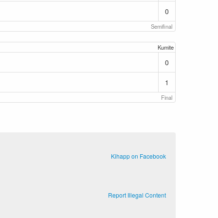
0
Semifinal
Kumite
0
1
Final
Kihapp on Facebook
Report Illegal Content