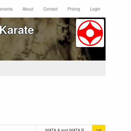
aments
About
Contact
Pricing
Login
Karate
MATA A and MATA B
1st