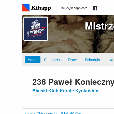
hello@kihapp.com
Mistr
Home
Categories
Draws
Schedule
Live
238 Paweł Konieczn
Bialski Klub Karate Kyokushin
Kumite Chłopców 14-15 lat -60.0kg