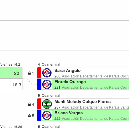
- Viernes
16:21
4
Quarterfinal
Sarai Angulo
20
1
266
Asociación Departamental de Karate Co
Fiorela Quiroga
18.3
221
Asociación Departamental de Karate Co
5
Quarterfinal
Mahli Melody Colque Flores
4
287
Asociación Departamental de Karate Sant
Briana Vargas
5
222
Asociación Departamental de Karate Co
- Viernes
16:26
6
Quarterfinal