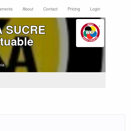
aments
About
Contact
Pricing
Login
A SUCRE
tuable
via