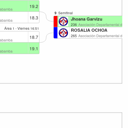
19.2
chabamba
9
Semifinal
18.3
Jhoana Garvizu
chabamba
236
Asociación Departamental de 
Área 1 - Viernes
16:51
ROSALIA OCHOA
265
Asociación Departamental de 
18.7
chabamba
19.1
chabamba