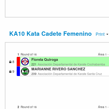
KA10 Kata Cadete Femenino
Print
1
Round of 16
Área 1 
Fiorela Quiroga
8
221
Asociación Departamental de Karate Cochabamba
MARIANNE RIVERO SANCHEZ
9
209
Asociación Departamental de Karate Santa Cruz
2
Round of 16
Área 1 