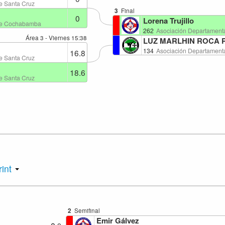
e Santa Cruz
3
Final
0
Lorena Trujillo
ate Cochabamba
262
Asociación Departament
Área 3 - Viernes
15:38
LUZ MARLHIN ROCA 
134
Asociación Departamenta
16.8
e Santa Cruz
18.6
e Santa Cruz
rint
2
Semifinal
Emir Gálvez