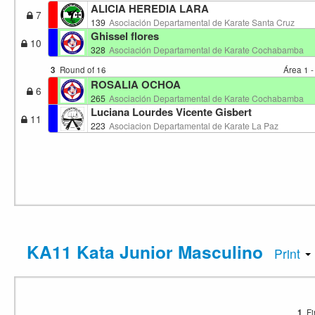
ALICIA HEREDIA LARA
7
139
Asociación Departamental de Karate Santa Cruz
Ghissel flores
10
328
Asociación Departamental de Karate Cochabamba
3
Round of 16
Área 1 
ROSALIA OCHOA
6
265
Asociación Departamental de Karate Cochabamba
Luciana Lourdes Vicente Gisbert
11
223
Asociacion Departamental de Karate La Paz
KA11 Kata Junior Masculino
Print
1
Fi