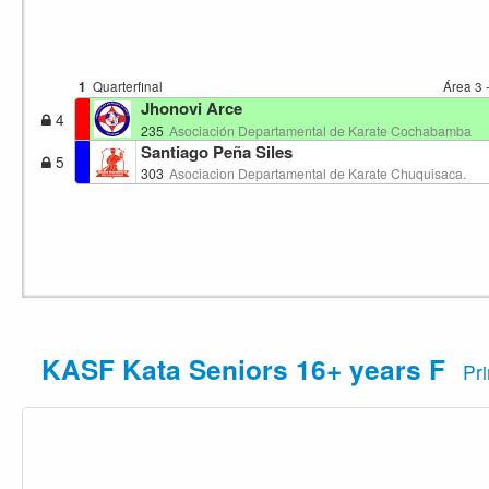
1
Quarterfinal
Área 3 
Jhonovi Arce
4
235
Asociación Departamental de Karate Cochabamba
Santiago Peña Siles
5
303
Asociacion Departamental de Karate Chuquisaca.
KASF Kata Seniors 16+ years F
Pr