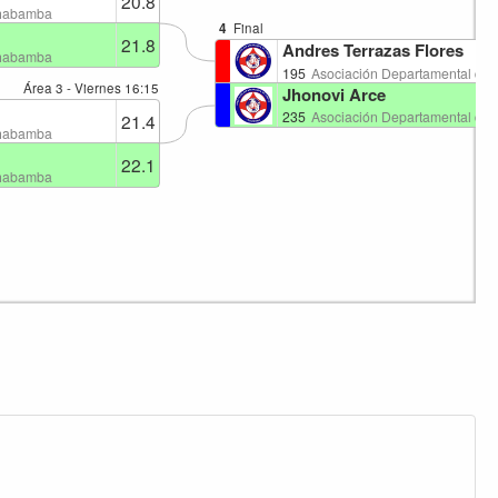
20.8
chabamba
4
Final
21.8
Andres Terrazas Flores
chabamba
195
Asociación Departamental de
Área 3 - Viernes
16:15
Jhonovi Arce
235
Asociación Departamental de
21.4
chabamba
22.1
chabamba