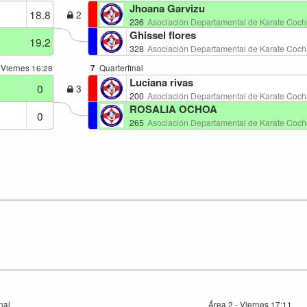
Jhoana Garvizu
18.8
2
236
Asociación Departamental de Karate Co
Ghissel flores
19.2
328
Asociación Departamental de Karate Co
- Viernes
16:28
7
Quarterfinal
Luciana rivas
0
3
200
Asociación Departamental de Karate Co
ROSALIA OCHOA
0
265
Asociación Departamental de Karate Co
nal
Área 2 - Viernes
17:11