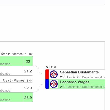
Área 2 - Viernes
~16:32
22
habamba
5
Final
21.2
Sebastián Bustamante
habamba
256
Asociación Departamental de 
Área 2 - Viernes
16:44
Leonardo Vargas
219
Asociación Departamental de 
22.9
habamba
23.9
habamba