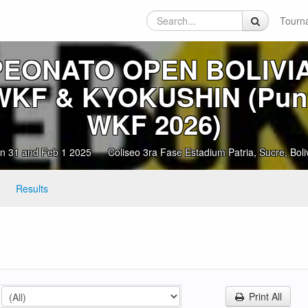
Tourn
PEONATO OPEN BOLIVI
WKF & KYOKUSHIN (Pun
WKF 2026)
n 31 and Feb 1 2025
Coliseo 3ra Fase Estadium Patria, Sucre, Boli
Results
Print All