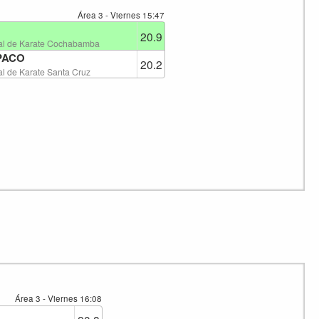
Área 3 - Viernes
15:47
20.9
al de Karate Cochabamba
PACO
20.2
l de Karate Santa Cruz
Área 3 - Viernes
16:08