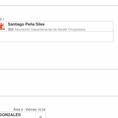
d 1
Santiago Peña Siles
303
Asociacion Departamental de Karate Chuquisaca.
Área 3 - Viernes
15:34
GONZALES
0