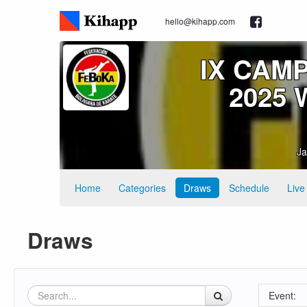
hello@kihapp.com
IX CAM
2025 
Ja
Home
Categories
Draws
Schedule
Live
Draws
Event: