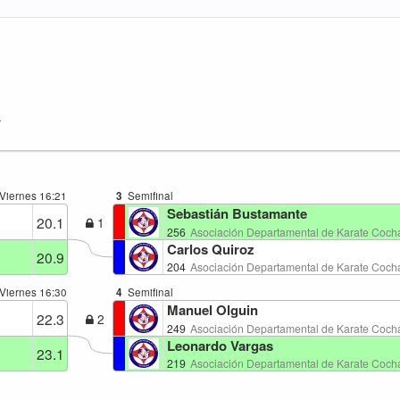
 Viernes
16:21
3
Semifinal
Sebastián Bustamante
20.1
1
256
Asociación Departamental de Karate Coc
Carlos Quiroz
20.9
204
Asociación Departamental de Karate Coc
 Viernes
16:30
4
Semifinal
Manuel Olguin
22.3
2
249
Asociación Departamental de Karate Coc
Leonardo Vargas
23.1
219
Asociación Departamental de Karate Coc