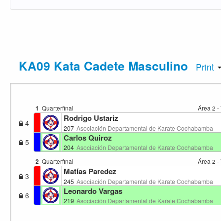
KA09 Kata Cadete Masculino
Print
1
Quarterfinal
Área 2 -
Rodrigo Ustariz
4
207
Asociación Departamental de Karate Cochabamba
Carlos Quiroz
5
204
Asociación Departamental de Karate Cochabamba
2
Quarterfinal
Área 2 -
Matías Paredez
3
245
Asociación Departamental de Karate Cochabamba
Leonardo Vargas
6
219
Asociación Departamental de Karate Cochabamba