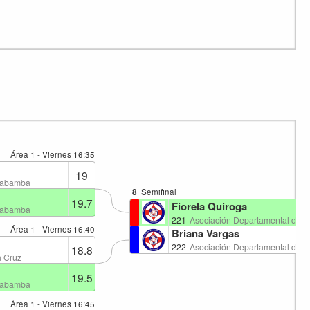
Área 1 - Viernes
16:35
19
chabamba
8
Semifinal
19.7
Fiorela Quiroga
chabamba
221
Asociación Departamental de 
Área 1 - Viernes
16:40
Briana Vargas
222
Asociación Departamental de 
18.8
a Cruz
19.5
chabamba
Área 1 - Viernes
16:45