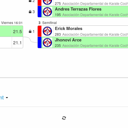
2
275
Asociación Departamental de Karate Co
Andres Terrazas Flores
3
195
Asociación Departamental de Karate Co
- Viernes
16:01
3
Semifinal
Erick Morales
21.5
1
283
Asociación Departamental de Karate Co
Jhonovi Arce
21.1
235
Asociación Departamental de Karate Co
int