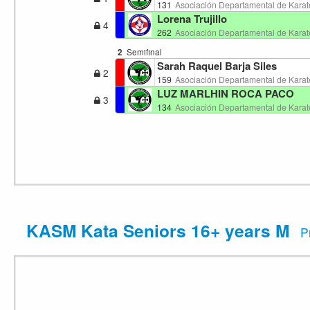
131
Asociación Departamental de Karat
Lorena Trujillo
4
262
Asociación Departamental de Kar
2
Semifinal
Sarah Raquel Barja Siles
2
159
Asociación Departamental de Karat
LUZ MARLHIN ROCA PACO
3
134
Asociación Departamental de Karat
KASM Kata Seniors 16+ years M
P