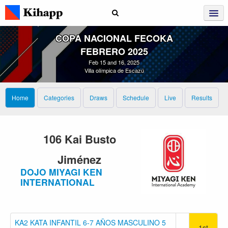
COPA NACIONAL FECOKA
FEBRERO 2025
Feb 15 and 16, 2025
Villa olímpica de Escazú
Home
Categories
Draws
Schedule
Live
Results
106 Kai Busto
Jiménez
DOJO MIYAGI KEN
INTERNATIONAL
KA2 KATA INFANTIL 6-7 AÑOS MASCULINO 5
1st