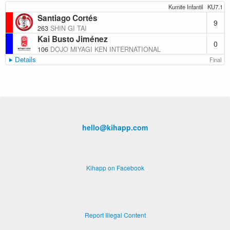
Kumite Infantil
KU7.1
Santiago Cortés
9
263
SHIN GI TAI
Kai Busto Jiménez
0
106
DOJO MIYAGI KEN INTERNATIONAL
Details
Final
hello@kihapp.com
Kihapp on Facebook
Report Illegal Content