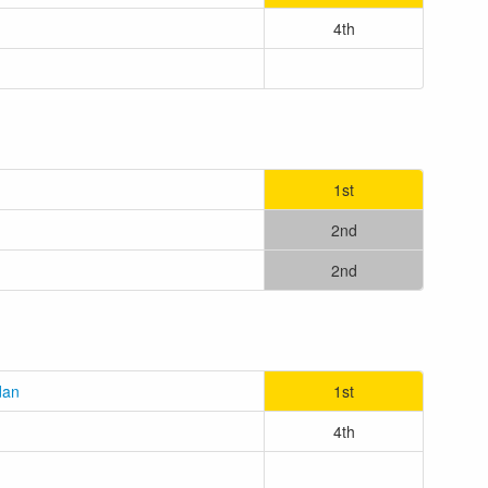
4th
1st
2nd
2nd
dan
1st
4th