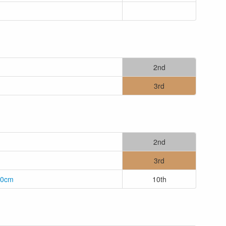
2nd
3rd
2nd
3rd
0.0cm
10th