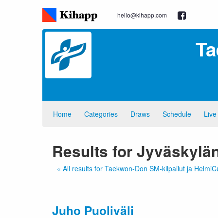
hello@kihapp.com
Ta
Home
Categories
Draws
Schedule
Live
Results for Jyväskylä
« All results for Taekwon-Don SM-kilpailut ja Helmi
Juho Puoliväli