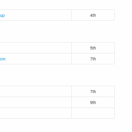
gup
4th
5th
0cm
7th
7th
9th