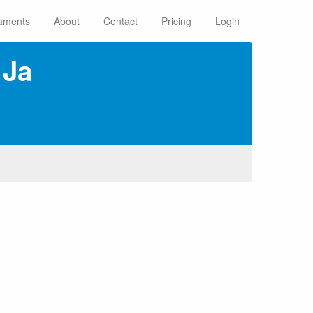
aments
About
Contact
Pricing
Login
 Ja