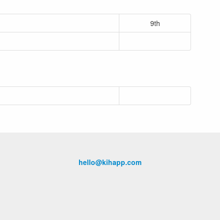
9th
hello@kihapp.com