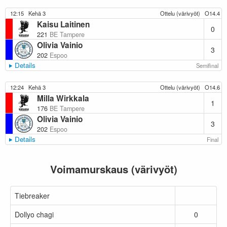
12:15
Kehä 3
Ottelu (värivyöt)
O14.4
Kaisu Laitinen
0
221
BE Tampere
Olivia Vainio
3
202
Espoo
Details
Semifinal
12:24
Kehä 3
Ottelu (värivyöt)
O14.6
Milla Wirkkala
1
176
BE Tampere
Olivia Vainio
3
202
Espoo
Details
Final
Voimamurskaus (värivyöt)
Tiebreaker
Dollyo chagi
0