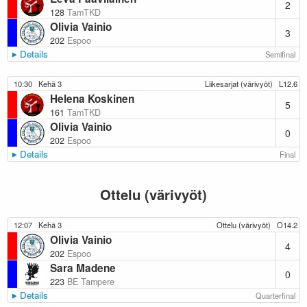
2
128
TamTKD
Olivia Vainio
3
202
Espoo
Details
Semifinal
10:30
Kehä 3
Liikesarjat (värivyöt)
L12.6
Helena Koskinen
5
161
TamTKD
Olivia Vainio
0
202
Espoo
Details
Final
Ottelu (värivyöt)
12:07
Kehä 3
Ottelu (värivyöt)
O14.2
Olivia Vainio
4
202
Espoo
Sara Madene
0
223
BE Tampere
Details
Quarterfinal