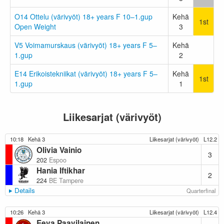
O14 Ottelu (värivyöt) 18+ years F 10–1.gup
Kehä
1st
Open Weight
3
V5 Voimamurskaus (värivyöt) 18+ years F 5–
Kehä
1.gup
2
E14 Erikoistekniikat (värivyöt) 18+ years F 5–
Kehä
1st
1.gup
1
Liikesarjat (värivyöt)
10:18
Kehä 3
Liikesarjat (värivyöt)
L12.2
Olivia Vainio
3
202
Espoo
Hania Iftikhar
2
224
BE Tampere
Details
Quarterfinal
10:26
Kehä 3
Liikesarjat (värivyöt)
L12.4
Eeva Paavilainen