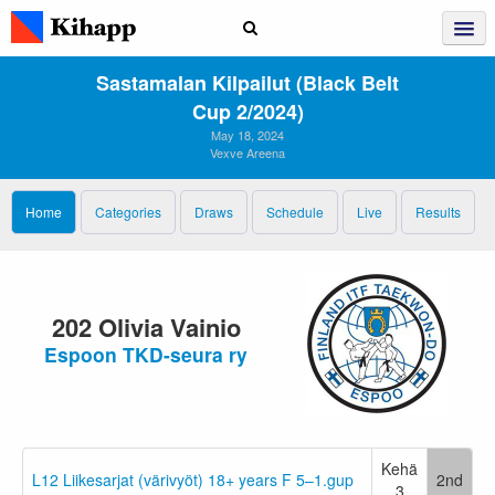
Sastamalan Kilpailut (Black Belt
Cup 2/2024)
May 18, 2024
Vexve Areena
Home
Categories
Draws
Schedule
Live
Results
202 Olivia Vainio
Espoon TKD-seura ry
Kehä
L12 Liikesarjat (värivyöt) 18+ years F 5–1.gup
2nd
3