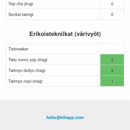
Yop cha jirugi
0
Sonkal taerigi
0
Erikoistekniikat (värivyöt)
Tiebreaker
Twio nomo yop chagi
3
Twimyo dollyo chagi
3
Twimyo nopi chagi
1
hello@kihapp.com