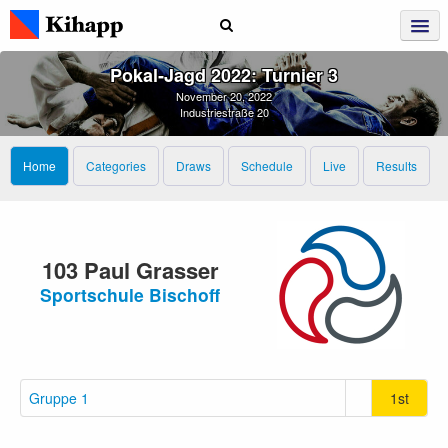
Pokal‑Jagd 2022: Turnier 3
November 20, 2022
Industriestraße 20
Home
Categories
Draws
Schedule
Live
Results
103 Paul Grasser
Sportschule Bischoff
Gruppe 1
1st