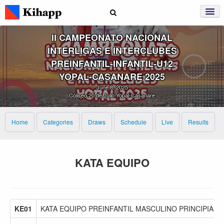
II CAMPEONATO NACIONAL
INTERLIGAS E INTERCLUBES
PREINFANTIL‑INFANTIL‑U12
YOPAL‑CASANARE 2025
June 8, 2025
Coliseo 20 de Julio Yopal-Casanare
Home
Categories
Draws
Schedule
Live
Results
KATA EQUIPO
KE01
KATA EQUIPO PREINFANTIL MASCULINO PRINCIPIANT