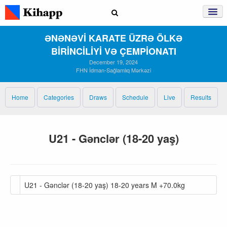
ƏNƏNƏVİ KARATE ÜZRƏ ÖLKƏ
BİRİNCİLİYİ VƏ ÇEMPİONATI
December 19, 2024
FHN İdman-Sağlamlıq Mərkəzi
Home
Categories
Draws
Schedule
Live
Results
U21 - Gənclər (18-20 yaş)
U21 - Gənclər (18-20 yaş) 18-20 years M +70.0kg