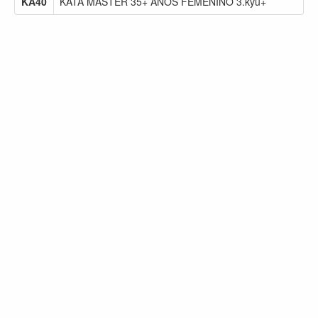
KA40
KATA MASTER 35+ AÑOS FEMENINO 3.kyu+