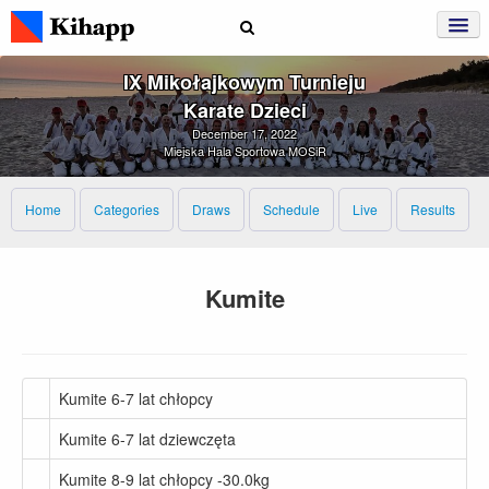
IX Mikołajkowym Turnieju
Karate Dzieci
December 17, 2022
Miejska Hala Sportowa MOSiR
Home
Categories
Draws
Schedule
Live
Results
Kumite
Kumite 6-7 lat chłopcy
Kumite 6-7 lat dziewczęta
Kumite 8-9 lat chłopcy -30.0kg