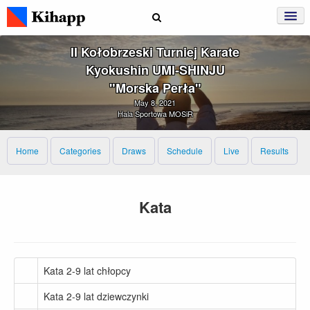
II Kołobrzeski Turniej Karate
Kyokushin UMI‑SHINJU
"Morska Perła"
May 8, 2021
Hala Sportowa MOSiR
Home
Categories
Draws
Schedule
Live
Results
Kata
Kata 2-9 lat chłopcy
Kata 2-9 lat dziewczynki