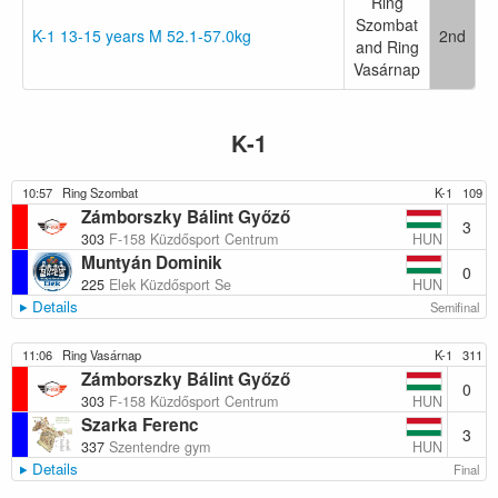
Ring
Szombat
K-1 13-15 years M 52.1-57.0kg
2nd
and Ring
Vasárnap
K-1
10:57
Ring Szombat
K-1
109
Zámborszky Bálint Győző
3
HUN
303
F-158 Küzdősport Centrum
Muntyán Dominik
0
HUN
225
Elek Küzdősport Se
Details
Semifinal
11:06
Ring Vasárnap
K-1
311
Zámborszky Bálint Győző
0
HUN
303
F-158 Küzdősport Centrum
Szarka Ferenc
3
HUN
337
Szentendre gym
Details
Final