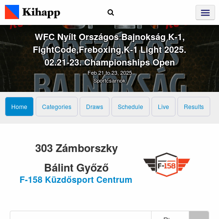
WFC Nyílt Országos Bajnokság K‑1,
FightCode,Freboxing,K‑1 Light 2025.
02.21‑23. Championships Open
Feb 21 to 23, 2025
Sportcsarnok
Home
Categories
Draws
Schedule
Live
Results
303 Zámborszky
Bálint Győző
F-158 Küzdősport Centrum