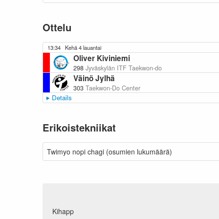
Ottelu
13:34
Kehä 4 lauantai
Oliver Kiviniemi
298
Jyväskylän ITF Taekwon-do
Väinö Jylhä
303
Taekwon-Do Center
Details
Erikoistekniikat
Twimyo nopi chagi (osumien lukumäärä)
Kihapp