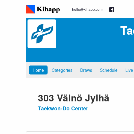
hello@kihapp.com
Ta
Home
Categories
Draws
Schedule
Live
303 Väinö Jylhä
Taekwon-Do Center