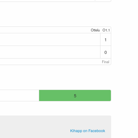
Ottelu
O1.1
1
0
Final
5
Kihapp on Facebook