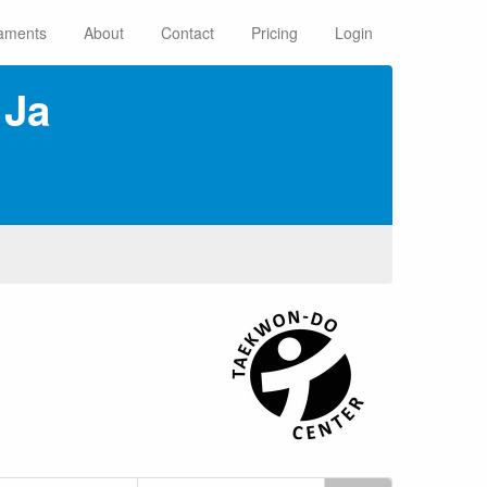
aments
About
Contact
Pricing
Login
 Ja