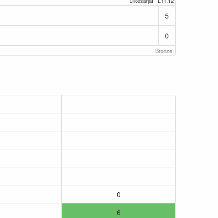
Liikesarjat
L11.12
5
0
Bronze
0
6