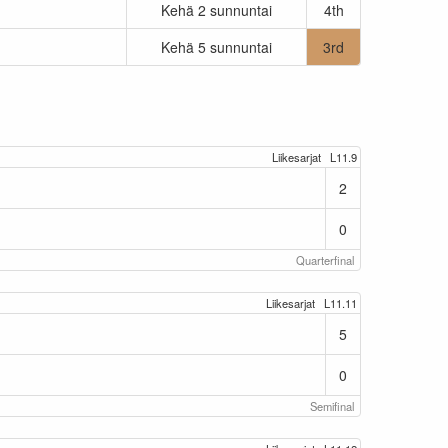
Kehä 2 sunnuntai
4th
Kehä 5 sunnuntai
3rd
Liikesarjat
L11.9
2
0
Quarterfinal
Liikesarjat
L11.11
5
0
Semifinal