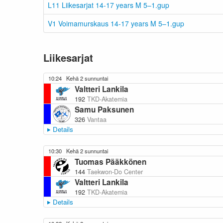
L11 Liikesarjat 14-17 years M 5–1.gup
V1 Voimamurskaus 14-17 years M 5–1.gup
Liikesarjat
10:24
Kehä 2 sunnuntai
Valtteri Lankila
192
TKD-Akatemia
Samu Paksunen
326
Vantaa
Details
10:30
Kehä 2 sunnuntai
Tuomas Pääkkönen
144
Taekwon-Do Center
Valtteri Lankila
192
TKD-Akatemia
Details