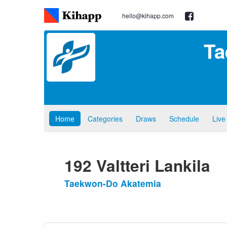
hello@kihapp.com
Ta
Home
Categories
Draws
Schedule
Live
192 Valtteri Lankila
Taekwon-Do Akatemia