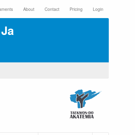
aments
About
Contact
Pricing
Login
 Ja